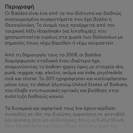
Περιγραφή
Οι Baildsa είναι ένα από τα πιο ιδιότυπα και διεθνώς
αναγνωρισμένα συγκροτήματα που έχει βγάλει η
Θεσσαλονίκη. Το όνομά τους προέρχεται από την
τουρκική λέξη «bayılmak» (να λιποθυμάς), που
χρησιμοποιείται ευρέως στα χωριά των Βαλκανίων με
σημασίες όπως «έχω βαρεθεί» ή «έχω κουραστεί».
Από τη δημιουργία τους το 2008, οι Baildsa
διαμόρφωσαν σταδιακά έναν ιδιαίτερο ήχο,
αναμιγνύοντας το balkan-gypsy ύφος με στοιχεία ska,
punk, reggae, rap, electro, ακόμα και indie, psychedelic
rock και stoner. Το 2011 ηχογράφησαν και κυκλοφόρησαν
μόνοι τους το debut άλμπουμ United States of Balkans,
που έλαβε εντυπωσιακές κριτικές και βοήθησε στην
ανάπτυξη διεθνούς κοινού.
Τα δυναμικά και εκρηκτικά τους live έχουν κερδίσει
συναυλίες σε όλη την Ευρώπη, εμφανίσεις σε φεστιβάλ
και opening acts για καλλιτέχνες όπως οι Kultur Shock,
New Model Army και Manu Chao. Από την αρχή της
καριέρας τους, οι Baildsa τάσσονται ενεργά υπέρ της