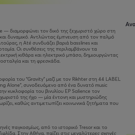
Αν
ive — διαμορφώνει τον δικό της ξεχωριστό χώρο στη
ό και δυναμικό. Αντλώντας έμπνευση από τον παλμό
τούρας, η Até συνδυάζει βαριά basslines και
οτομία. Οι συνθέσεις της περιλαμβάνουν τα
εκτρική κιθάρα και ηλεκτρικό μπάσο, δημιουργώντας
οσταλγία και τη φρεσκάδα.
ορία του “Gravity” μαζί με τον Rikhter στη 44 LABEL
cing Alone”, συνοδευόμενο από ένα δυνατό music
ην κυκλοφορία του βινυλίου EP Salience τον
χωριστό της ήχο — μία έντονη και μυστηριώδης
ωρίζει, καθώς αντιμετωπίζει κοινωνικά ζητήματα που
κηνές παγκοσμίως, από το ιστορικό Tresor και το
ιφλίδα. Στην Αθήνα, παίζει στις μεγαλύτερες σκηνές