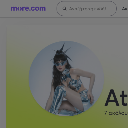
Ακ
A
7
ακόλου