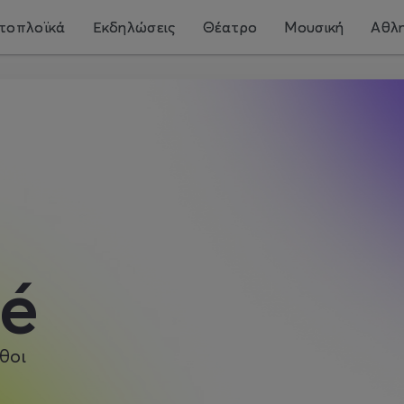
τοπλοϊκά
Εκδηλώσεις
Θέατρο
Μουσική
Αθλη
té
θοι