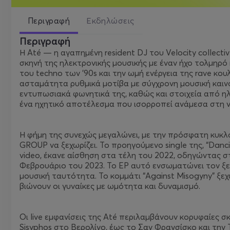
Περιγραφή
Εκδηλώσεις
Περιγραφή
Η Até — η αγαπημένη resident DJ του Velocity collect
σκηνή της ηλεκτρονικής μουσικής με έναν ήχο τολμηρ
του techno των '90s και την ωμή ενέργεια της rave κουλ
ασταμάτητα ρυθμικά μοτίβα με σύγχρονη μουσική καιν
εντυπωσιακά φωνητικά της, καθώς και στοιχεία από ηλ
ένα ηχητικό αποτέλεσμα που ισορροπεί ανάμεσα στη ν
Η φήμη της συνεχώς μεγαλώνει, με την πρόσφατη κυκλοφ
GROUP να ξεχωρίζει. Το προηγούμενο single της, “Dan
video, έκανε αίσθηση στα τέλη του 2022, οδηγώντας στ
Φεβρουάριο του 2023. Το EP αυτό ενσωματώνει τον ξε
μουσική ταυτότητα. Το κομμάτι “Against Misogyny” ξεχ
βιώνουν οι γυναίκες με ωμότητα και δυναμισμό.
Οι live εμφανίσεις της Até περιλαμβάνουν κορυφαίες σ
Sisyphos στο Βερολίνο, έως το Σαν Φρανσίσκο και την Τ