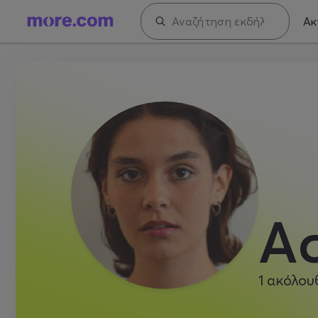
Ακ
Α
1
ακόλου