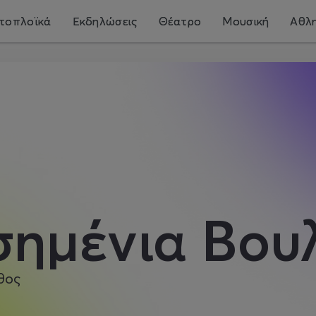
τοπλοϊκά
Εκδηλώσεις
Θέατρο
Μουσική
Αθλη
σημένια Βου
θος