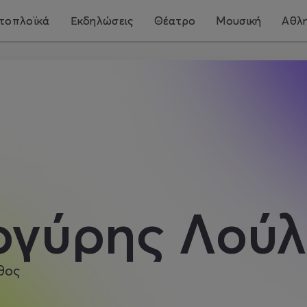
τοπλοϊκά
Εκδηλώσεις
Θέατρο
Μουσική
Αθλη
ργύρης Λούλ
θος