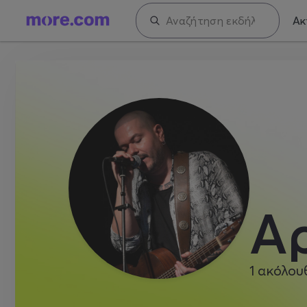
Ακ
Α
1
ακόλου