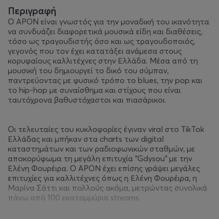
Περιγραφή
Ο APON είναι γνωστός για την μοναδική του ικανότητα
να συνδυάζει διαφορετικά μουσικά είδη και διαθέσεις,
τόσο ως τραγουδιστής όσο και ως τραγουδοποιός,
γεγονός που τον έχει κατατάξει ανάμεσα στους
κορυφαίους καλλιτέχνες στην Ελλάδα. Μέσα από τη
μουσική του δημιουργεί το δικό του σύμπαν,
παντρεύοντας με φυσικό τρόπο το blues, την pop και
το hip-hop με συναίσθημα και στίχους που είναι
ταυτόχρονα βαθυστόχαστοι και πιασάρικοι.
Οι τελευταίες του κυκλοφορίες έγιναν viral στο TikTok
Ελλάδας και μπήκαν στα charts των digital
καταστημάτων και των ραδιοφωνικών σταθμών, με
αποκορύφωμα τη μεγάλη επιτυχία “Gdysou” με την
Ελένη Φουρέιρα. Ο APON έχει επίσης γράψει μεγάλες
επιτυχίες για καλλιτέχνες όπως η Ελένη Φουρέιρα, η
Μαρίνα Σάττι και πολλούς ακόμα, μετρώντας συνολικά
πάνω από 100 εκατομμύρια streams.