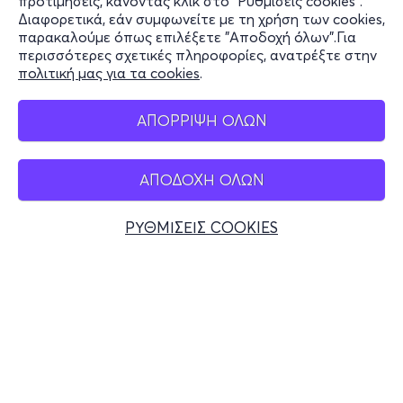
προτιμήσεις, κάνοντας κλικ στο "Ρυθμίσεις cookies".
Διαφορετικά, εάν συμφωνείτε με τη χρήση των cookies,
Stay Connected
παρακαλούμε όπως επιλέξετε "Αποδοχή όλων".Για
περισσότερες σχετικές πληροφορίες, ανατρέξτε στην
πολιτική μας για τα cookies
.
Mobile app
ΑΠΟΡΡΙΨΗ ΟΛΩΝ
ΑΠΟΔΟΧΗ ΟΛΩΝ
Ελλάδα
Τηλεφωνικές κρατήσεις
ΡΥΘΜΙΣΕΙΣ COOKIES
+30 2117700000
Δευ - Παρ 10:00 - 18:00
Φυσικά σημεία