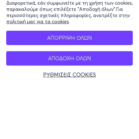
Διαφορετικά, εάν συμφωνείτε με τη χρήση των cookies,
Stay Connected
παρακαλούμε όπως επιλέξετε "Αποδοχή όλων".Για
περισσότερες σχετικές πληροφορίες, ανατρέξτε στην
πολιτική μας για τα cookies
.
Mobile app
ΑΠΟΡΡΙΨΗ ΟΛΩΝ
ΑΠΟΔΟΧΗ ΟΛΩΝ
Ελλάδα
Τηλεφωνικές κρατήσεις
ΡΥΘΜΙΣΕΙΣ COOKIES
+30 2117700000
Δευ - Παρ 10:00 - 18:00
Φυσικά σημεία