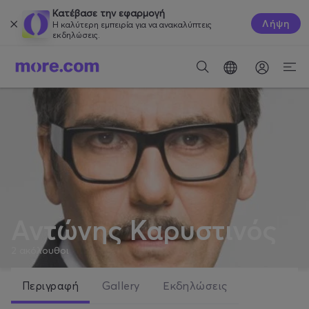
Κατέβασε την εφαρμογή
Λήψη
Η καλύτερη εμπειρία για να ανακαλύπτεις
εκδηλώσεις.
Αντώνης Καρυστινός
2
ακόλουθοι
Περιγραφή
Gallery
Εκδηλώσεις