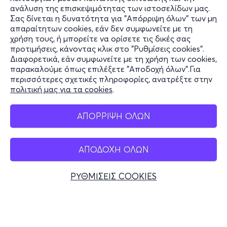
ανάλυση της επισκεψιμότητας των ιστοσελίδων μας.
Σας δίνεται η δυνατότητα για "Απόρριψη όλων" των μη
Πληροφορίες
απαραίτητων cookies, εάν δεν συμφωνείτε με τη
χρήση τους, ή μπορείτε να ορίσετε τις δικές σας
Υποστήριξη
προτιμήσεις, κάνοντας κλικ στο "Ρυθμίσεις cookies".
Διαφορετικά, εάν συμφωνείτε με τη χρήση των cookies,
Stay Connected
παρακαλούμε όπως επιλέξετε "Αποδοχή όλων".Για
περισσότερες σχετικές πληροφορίες, ανατρέξτε στην
πολιτική μας για τα cookies
.
Mobile app
ΑΠΟΡΡΙΨΗ ΟΛΩΝ
ΑΠΟΔΟΧΗ ΟΛΩΝ
Ελλάδα
Τηλεφωνικές κρατήσεις
ΡΥΘΜΙΣΕΙΣ COOKIES
+30 2117700000
Δευ - Παρ 10:00 - 18:00
Φυσικά σημεία