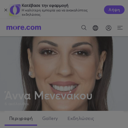
Κατέβασε την εφαρμογή
Λήψη
Η καλύτερη εμπειρία για να ανακαλύπτεις
εκδηλώσεις.
Άννα Μενενάκου
6
ακόλουθοι
Περιγραφή
Gallery
Εκδηλώσεις