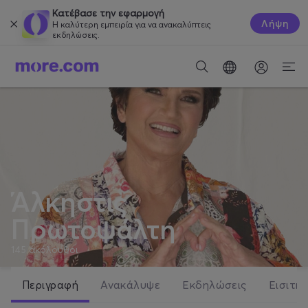
Κατέβασε την εφαρμογή
Λήψη
Η καλύτερη εμπειρία για να ανακαλύπτεις
εκδηλώσεις.
Άλκηστις
Πρωτοψάλτη
145
ακόλουθοι
Περιγραφή
Ανακάλυψε
Εκδηλώσεις
Εισιτήρ