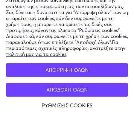
λειτουργιών μέσων κοινωνικής δικτύωσης και την
ανάλυση της επισκεψιμότητας των ιστοσελίδων μας.
Σας δίνεται η δυνατότητα για "Απόρριψη όλων" των μη
Πληροφορίες
απαραίτητων cookies, εάν δεν συμφωνείτε με τη
χρήση τους, ή μπορείτε να ορίσετε τις δικές σας
Υποστήριξη
προτιμήσεις, κάνοντας κλικ στο "Ρυθμίσεις cookies".
Διαφορετικά, εάν συμφωνείτε με τη χρήση των cookies,
Stay Connected
παρακαλούμε όπως επιλέξετε "Αποδοχή όλων".Για
περισσότερες σχετικές πληροφορίες, ανατρέξτε στην
πολιτική μας για τα cookies
.
Mobile app
ΑΠΟΡΡΙΨΗ ΟΛΩΝ
ΑΠΟΔΟΧΗ ΟΛΩΝ
Ελλάδα
Τηλεφωνικές κρατήσεις
ΡΥΘΜΙΣΕΙΣ COOKIES
+30 2117700000
Δευ - Παρ 10:00 - 18:00
Φυσικά σημεία