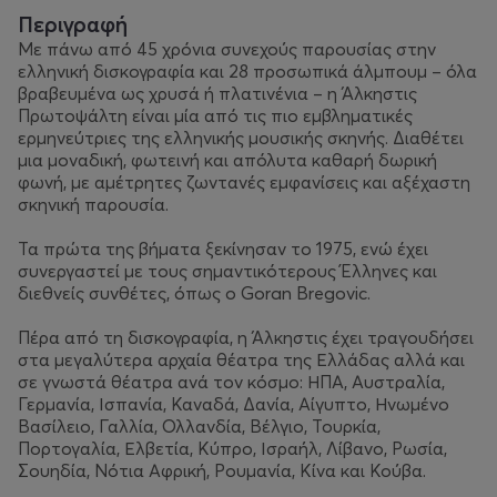
Περιγραφή
Με πάνω από 45 χρόνια συνεχούς παρουσίας στην
ελληνική δισκογραφία και 28 προσωπικά άλμπουμ – όλα
βραβευμένα ως χρυσά ή πλατινένια – η Άλκηστις
Πρωτοψάλτη είναι μία από τις πιο εμβληματικές
ερμηνεύτριες της ελληνικής μουσικής σκηνής. Διαθέτει
μια μοναδική, φωτεινή και απόλυτα καθαρή δωρική
φωνή, με αμέτρητες ζωντανές εμφανίσεις και αξέχαστη
σκηνική παρουσία.
Τα πρώτα της βήματα ξεκίνησαν το 1975, ενώ έχει
συνεργαστεί με τους σημαντικότερους Έλληνες και
διεθνείς συνθέτες, όπως ο Goran Bregovic.
Πέρα από τη δισκογραφία, η Άλκηστις έχει τραγουδήσει
στα μεγαλύτερα αρχαία θέατρα της Ελλάδας αλλά και
σε γνωστά θέατρα ανά τον κόσμο: ΗΠΑ, Αυστραλία,
Γερμανία, Ισπανία, Καναδά, Δανία, Αίγυπτο, Ηνωμένο
Βασίλειο, Γαλλία, Ολλανδία, Βέλγιο, Τουρκία,
Πορτογαλία, Ελβετία, Κύπρο, Ισραήλ, Λίβανο, Ρωσία,
Σουηδία, Νότια Αφρική, Ρουμανία, Κίνα και Κούβα.