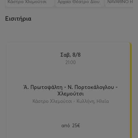
Κάστρο Χλεμούτσι
ΠΟΡΤΟΚΑΛΟΓΛΟΥ |
Costa Navari
Κάστρο Χλεμούτσι
Αρχαίο Θέατρο Δίου
NAVARINO HIL
ΑΡΧΑΙΟ ΘΕΑΤΡΟ
Soundtrack
ΔΙΟΥ
Εισιτήρια
Σαβ, 8/8
21:00
Ά. Πρωτοψάλτη - Ν. Πορτοκάλογλου -
Χλεμούτσι
Κάστρο Χλεμούτσι - Κυλλήνη, Ηλεία
από
25€