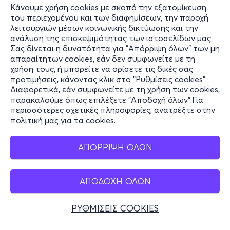
Κάνουμε χρήση cookies με σκοπό την εξατομίκευση
του περιεχομένου και των διαφημίσεων, την παροχή
λειτουργιών μέσων κοινωνικής δικτύωσης και την
ανάλυση της επισκεψιμότητας των ιστοσελίδων μας.
Σας δίνεται η δυνατότητα για "Απόρριψη όλων" των μη
Πληροφορίες
απαραίτητων cookies, εάν δεν συμφωνείτε με τη
χρήση τους, ή μπορείτε να ορίσετε τις δικές σας
Υποστήριξη
προτιμήσεις, κάνοντας κλικ στο "Ρυθμίσεις cookies".
Διαφορετικά, εάν συμφωνείτε με τη χρήση των cookies,
Stay Connected
παρακαλούμε όπως επιλέξετε "Αποδοχή όλων".Για
περισσότερες σχετικές πληροφορίες, ανατρέξτε στην
πολιτική μας για τα cookies
.
Mobile app
ΑΠΟΡΡΙΨΗ ΟΛΩΝ
ΑΠΟΔΟΧΗ ΟΛΩΝ
Ελλάδα
Τηλεφωνικές κρατήσεις
ΡΥΘΜΙΣΕΙΣ COOKIES
+30 2117700000