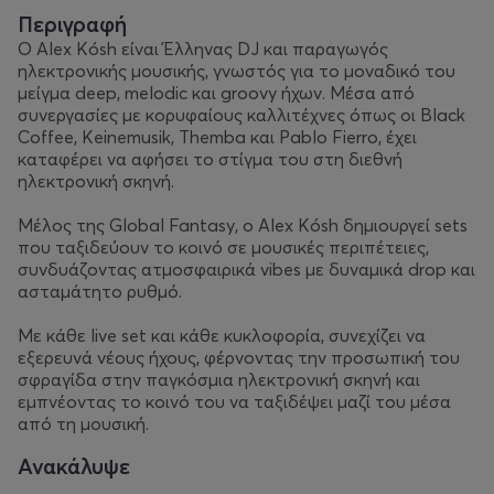
Περιγραφή
Ο Alex Kósh είναι Έλληνας DJ και παραγωγός
ηλεκτρονικής μουσικής, γνωστός για το μοναδικό του
μείγμα deep, melodic και groovy ήχων. Μέσα από
συνεργασίες με κορυφαίους καλλιτέχνες όπως οι Black
Coffee, Keinemusik, Themba και Pablo Fierro, έχει
καταφέρει να αφήσει το στίγμα του στη διεθνή
ηλεκτρονική σκηνή.
Μέλος της Global Fantasy, ο Alex Kósh δημιουργεί sets
που ταξιδεύουν το κοινό σε μουσικές περιπέτειες,
συνδυάζοντας ατμοσφαιρικά vibes με δυναμικά drop και
ασταμάτητο ρυθμό.
Με κάθε live set και κάθε κυκλοφορία, συνεχίζει να
εξερευνά νέους ήχους, φέρνοντας την προσωπική του
σφραγίδα στην παγκόσμια ηλεκτρονική σκηνή και
εμπνέοντας το κοινό του να ταξιδέψει μαζί του μέσα
από τη μουσική.
Ανακάλυψε