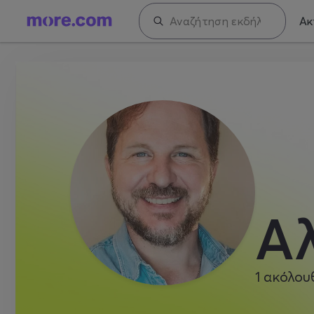
Ακ
Α
1
ακόλου