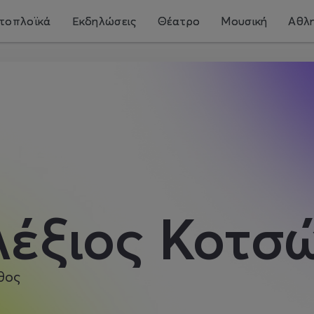
τοπλοϊκά
Εκδηλώσεις
Θέατρο
Μουσική
Αθλη
λέξιος Κοτσ
θος