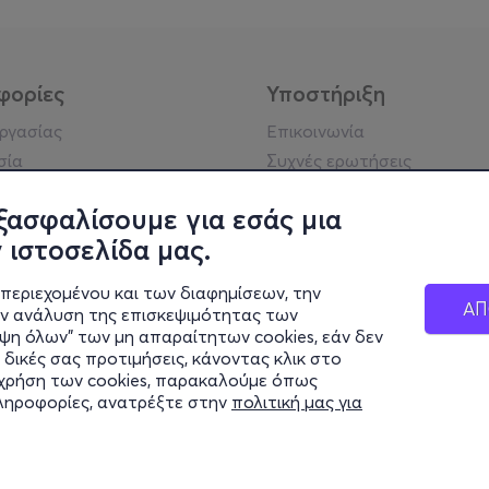
φορίες
Υποστήριξη
εργασίας
Επικοινωνία
σία
Συχνές ερωτήσεις
ήσης
Πράξη για τις ψηφιακές
Υπηρεσίες
ξασφαλίσουμε για εσάς μια
ή απορρήτου
 ιστοσελίδα μας.
σημείωση
 κοινότητας
περιεχομένου και των διαφημίσεων, την
ΑΠ
ην ανάλυση της επισκεψιμότητας των
ιψη όλων" των μη απαραίτητων cookies, εάν δεν
κά στοιχεία
 δικές σας προτιμήσεις, κάνοντας κλικ στο
ς Εταιρείας
η χρήση των cookies, παρακαλούμε όπως
Διαφάνειας
πληροφορίες, ανατρέξτε στην
πολιτική μας για
ς cookies
© 2026 more.com