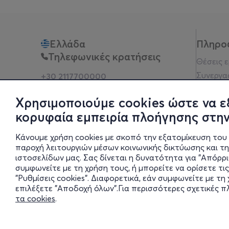
Ελλάδα
Πληρο
Τηλεφωνικές κρατήσεις
Θέσεις 
Συνεργα
+30 2117700000
Δευ - Παρ 10:00 - 18:00
Όροι χρ
Φυσικά σημεία
Χρησιμοποιούμε cookies ώστε να ε
Πολιτικ
κορυφαία εμπειρία πλοήγησης στην
Νομική 
Οδηγίες
Κάνουμε χρήση cookies με σκοπό την εξατομίκευση του 
Blog
παροχή λειτουργιών μέσων κοινωνικής δικτύωσης και τ
ιστοσελίδων μας. Σας δίνεται η δυνατότητα για "Απόρρ
Οικονομι
συμφωνείτε με τη χρήση τους, ή μπορείτε να ορίσετε τις
Πολιτικέ
"Ρυθμίσεις cookies". Διαφορετικά, εάν συμφωνείτε με τ
Έκθεση 
επιλέξετε "Αποδοχή όλων".Για περισσότερες σχετικές 
τα cookies
.
Ρυθμίσει