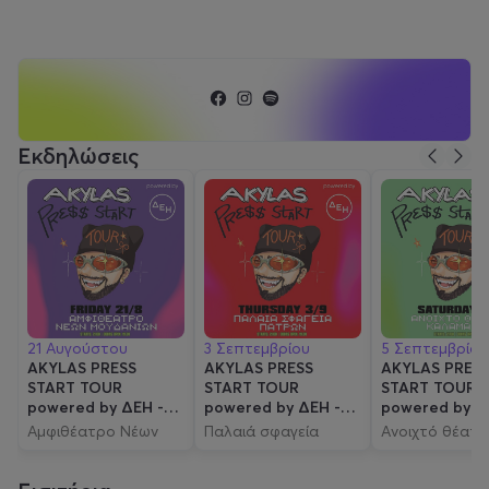
Εκδηλώσεις
21 Αυγούστου
3 Σεπτεμβρίου
5 Σεπτεμβρίου
AKYLAS PRESS
AKYLAS PRESS
AKYLAS PRES
START TOUR
START TOUR
START TOUR
powered by ΔΕΗ -
powered by ΔΕΗ -
powered by Δ
ΧΑΛΚΙΔΙΚΗ
ΠΑΤΡΑ
ΚΑΛΑΜΑΤΑ
Αμφιθέατρο Νέων
Παλαιά σφαγεία
Ανοιχτό θέατ
Μουδανιών
Πατρών
Καλαμάτας