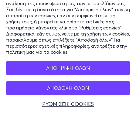
ανάλυση της επισκεψιμότητας των ιστοσελίδων μας.
Σας δίνεται η δυνατότητα για "Απόρριψη όλων" των μη
Πληροφορίες
απαραίτητων cookies, εάν δεν συμφωνείτε με τη
χρήση τους, ή μπορείτε να ορίσετε τις δικές σας
Υποστήριξη
προτιμήσεις, κάνοντας κλικ στο "Ρυθμίσεις cookies".
Διαφορετικά, εάν συμφωνείτε με τη χρήση των cookies,
Stay Connected
παρακαλούμε όπως επιλέξετε "Αποδοχή όλων".Για
περισσότερες σχετικές πληροφορίες, ανατρέξτε στην
πολιτική μας για τα cookies
.
Mobile app
ΑΠΟΡΡΙΨΗ ΟΛΩΝ
ΑΠΟΔΟΧΗ ΟΛΩΝ
Ελλάδα
Τηλεφωνικές κρατήσεις
ΡΥΘΜΙΣΕΙΣ COOKIES
+30 2117700000
Δευ - Παρ 10:00 - 18:00
Φυσικά σημεία