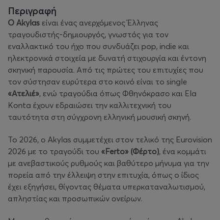
Περιγραφή
Ο Akylas
είναι ένας ανερχόμενος Έλληνας
τραγουδιστής-δημιουργός, γνωστός για τον
εναλλακτικό του ήχο που συνδυάζει pop, indie και
ηλεκτρονικά στοιχεία με δυνατή στιχουργία και έντονη
σκηνική παρουσία. Από τις πρώτες του επιτυχίες που
τον σύστησαν ευρύτερα στο κοινό είναι το single
«Ατελιέ»
, ενώ τραγούδια όπως
Φθηνόκρασο
και
Ela
Konta
έχουν εδραιώσει την καλλιτεχνική του
ταυτότητα στη σύγχρονη ελληνική μουσική σκηνή.
Το 2026, ο Akylas συμμετέχει στον τελικό της Eurovision
2026 με το τραγούδι του
«Ferto» (Φέρτο)
, ένα κομμάτι
με ανεβαστικούς ρυθμούς και βαθύτερο μήνυμα για την
πορεία από την έλλειψη στην επιτυχία, όπως ο ίδιος
έχει εξηγήσει, θίγοντας θέματα υπερκαταναλωτισμού,
απληστίας και προσωπικών ονείρων.