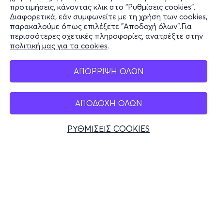
Υποστήριξη
προτιμήσεις, κάνοντας κλικ στο "Ρυθμίσεις cookies".
Διαφορετικά, εάν συμφωνείτε με τη χρήση των cookies,
Stay Connected
παρακαλούμε όπως επιλέξετε "Αποδοχή όλων".Για
περισσότερες σχετικές πληροφορίες, ανατρέξτε στην
πολιτική μας για τα cookies
.
Mobile app
ΑΠΟΡΡΙΨΗ ΟΛΩΝ
ΑΠΟΔΟΧΗ ΟΛΩΝ
Ελλάδα
Τηλεφωνικές κρατήσεις
ΡΥΘΜΙΣΕΙΣ COOKIES
+30 2117700000
Δευ - Παρ 10:00 - 18:00
Φυσικά σημεία