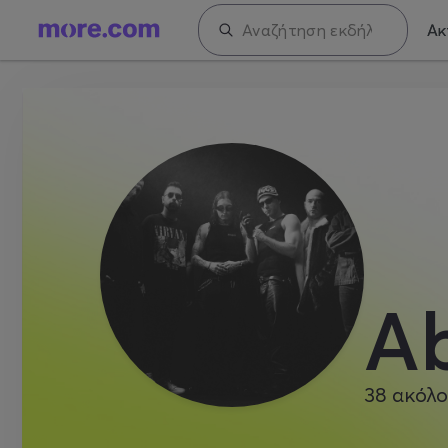
Ακ
A
38
ακόλο