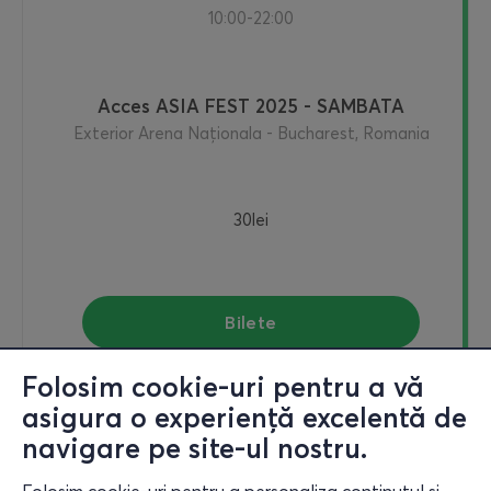
10:00-22:00
Acces ASIA FEST 2025 - SAMBATA
Exterior Arena Naționala - Bucharest, Romania
30lei
Bilete
Folosim cookie-uri pentru a vă
asigura o experiență excelentă de
navigare pe site-ul nostru.
dum., 6.9
10:00-22:00