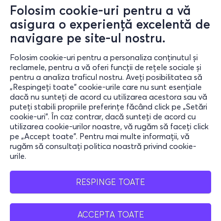
Folosim cookie-uri pentru a vă
asigura o experiență excelentă de
sâm., 6.2.27
navigare pe site-ul nostru.
16:00-22:00
Folosim cookie-uri pentru a personaliza conținutul și
reclamele, pentru a vă oferi funcții de rețele sociale și
INCHIRIERE CASTI
pentru a analiza traficul nostru. Aveți posibilitatea să
„Respingeți toate” cookie-urile care nu sunt esențiale
Strada Ion Câmpineanu 28, București 010039, Romania
dacă nu sunteți de acord cu utilizarea acestora sau vă
Sala Palatului - Bucharest, Romania
puteți stabili propriile preferințe făcând click pe „Setări
cookie-uri”. În caz contrar, dacă sunteți de acord cu
utilizarea cookie-urilor noastre, vă rugăm să faceți click
pe „Accept toate”. Pentru mai multe informații, vă
30lei
rugăm să consultați politica noastră privind cookie-
urile.
RESPINGE TOATE
Bilete
ACCEPTA TOATE