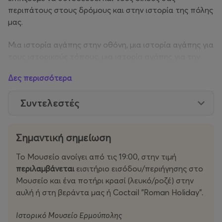
περιπάτους στους δρόμους και στην ιστορία της πόλης
μας.
Μια ιστορία αγάπης στην οθόνη, μια ιστορία αγάπης για
τους ιστορικούς τόπους, μια ιστορία αγάπης για την
Ερμούπολη.
Δες περισσότερα
Συντελεστές
[Αναλυτικό κείμενο για την ταινία: Grégoire
Halbout,
Emeritus Associate Professor ESP, Communication,
Σημαντική σημείωση
and Film Studies]
Το Μουσείο ανοίγει από τις 19:00, στην τιμή
περιλαμβάνεται
εισιτήριο εισόδου/περιήγησης στο
Μουσείο και ένα ποτήρι κρασί (λευκό/ροζέ) στην
αυλή ή στη βεράντα μας ή Coctail "Roman Holiday"
.
Ιστορικό Μουσείο Ερμούπολης