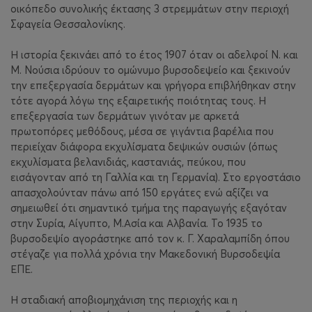
οικόπεδο συνολικής έκτασης 3 στρεμμάτων στην περιοχή
Σφαγεία Θεσσαλονίκης.
Η ιστορία ξεκινάει από το έτος 1907 όταν οι αδελφοί Ν. και
Μ. Νούσια ιδρύουν το ομώνυμο βυρσοδεψείο και ξεκινούν
την επεξεργασία δερμάτων και γρήγορα επιβλήθηκαν στην
τότε αγορά λόγω της εξαιρετικής ποιότητας τους. Η
επεξεργασία των δερμάτων γινόταν με αρκετά
πρωτοπόρες μεθόδους, μέσα σε γιγάντια βαρέλια που
περιείχαν διάφορα εκχυλίσματα δεψικών ουσιών (όπως
εκχυλίσματα βελανιδιάς, καστανιάς, πεύκου, που
εισάγονταν από τη Γαλλία και τη Γερμανία). Στο εργοστάσιο
απασχολούνταν πάνω από 150 εργάτες ενώ αξίζει να
σημειωθεί ότι σημαντικό τμήμα της παραγωγής εξαγόταν
στην Συρία, Αίγυπτο, Μ.Ασία και Αλβανία. Το 1935 το
βυρσοδεψίο αγοράστηκε από τον κ. Γ. Χαραλαμπίδη όπου
στέγαζε για πολλά χρόνια την Μακεδονική Βυρσοδεψία
ΕΠΕ.
Η σταδιακή αποβιομηχάνιση της περιοχής και η