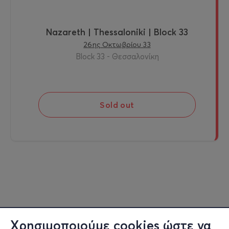
Nazareth | Thessaloniki | Block 33
26ης Οκτωβρίου 33
Block 33 - Θεσσαλονίκη
Sold out
Χρησιμοποιούμε cookies ώστε να