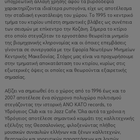
υποχρεωτική αλλαγή χρήσης αφού τα βυρσοδεψία
χαρακτηρίζονται ιδιαίτερα ρυπογόνα, είχε ως αποτέλεσμα
την σταδιακή εγκατάλειψη του χώρου. Το 1995 το κεντρικό
τμήμα του κτιρίου υπέστη σημαντικές βλάβες ως συνέπεια
των σεισμών με επίκεντρο την Κοζάνη. Σήμερα το κτίριο
στο οποίο στεγαζόταν το εργοστάσιο θεωρείται μνημείο
της βιομηχανικής κληρονομίας και οι όποιες επεμβάσεις
γίνονται σε συνεργασία με την Εφορία Νεωτέρων Μνημείων
Κεντρικής Μακεδονίας. Στόχος μας είναι να προχωρήσουμε
στην τμηματική αποκατάσταση του κτιρίου, κυρίως στις
εξωτερικές όψεις οι οποίες και θεωρούνται εξαιρετικής
σημασίας.
Αξίζει να σημειωθεί ότι ο χώρος από το 1996 έως και το
2007 αποτέλεσε ένα σύγχρονο πολυχώρο πολιτισμού
στεγάζοντας την ιστορική ANO KATO records, το
Υδρόγειος Club και το Jazz Cafe. Όλα αυτά τα χρόνια η
Υδρόγειος αποτέλεσε σημαντικό κομμάτι της καλλιτεχνικής
εξέλιξης της Θεσσαλονίκης, φιλοξενώντας πλήθος
μουσικών συναυλιών ελλήνων και ξένων καλλιτεχνών,
θεατρικών και χορευτικών παραστάσεων και λοιπών