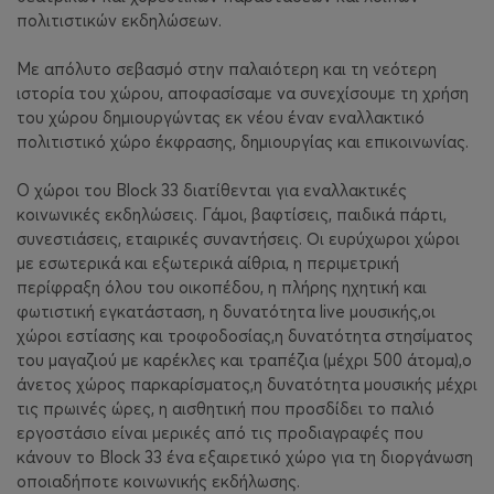
πολιτιστικών εκδηλώσεων.
Με απόλυτο σεβασμό στην παλαιότερη και τη νεότερη
ιστορία του χώρου, αποφασίσαμε να συνεχίσουμε τη χρήση
του χώρου δημιουργώντας εκ νέου έναν εναλλακτικό
πολιτιστικό χώρο έκφρασης, δημιουργίας και επικοινωνίας.
O χώροι του Block 33 διατίθενται για εναλλακτικές
κοινωνικές εκδηλώσεις. Γάμοι, βαφτίσεις, παιδικά πάρτι,
συνεστιάσεις, εταιρικές συναντήσεις. Οι ευρύχωροι χώροι
με εσωτερικά και εξωτερικά αίθρια, η περιμετρική
περίφραξη όλου του οικοπέδου, η πλήρης ηχητική και
φωτιστική εγκατάσταση, η δυνατότητα live μουσικής,οι
χώροι εστίασης και τροφοδοσίας,η δυνατότητα στησίματος
του μαγαζιού με καρέκλες και τραπέζια (μέχρι 500 άτομα),ο
άνετος χώρος παρκαρίσματος,η δυνατότητα μουσικής μέχρι
τις πρωινές ώρες, η αισθητική που προσδίδει το παλιό
εργοστάσιο είναι μερικές από τις προδιαγραφές που
κάνουν το Block 33 ένα εξαιρετικό χώρο για τη διοργάνωση
οποιαδήποτε κοινωνικής εκδήλωσης.