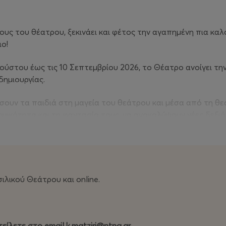
ους του θέατρου, ξεκινάει και φέτος την αγαπημένη πια καλ
ο!
Αυγούστου έως τις 10 Σεπτεμβρίου 2026, το Θέατρο ανοίγει τ
δημιουργίας.
ουν τα παιδιά στη μαγεία του θεάτρου και μέσα από τη θεα
ργικότητα και τη φαντασία τους, να ανακαλύψουν νέες δεξιό
το θέατρο επικοινωνούν, μοιράζονται και εξελίσσονται, καθ
τη συνεργασία ηθοποιών του ΚΘΒΕ, οκτώ (8) θεματικές εβδο
 γεννήσεως το 2021), 6-7
λικού Θεάτρου και online.
2015) με συγκεκριμένες δραστηριότητες, όπως: ξεναγήσεις σ
θεάτρου), μουσική, χορό-κίνηση, σκηνογραφία, θέατρο, αφήγη
τείλετε στο email
k.matziri@ntng.gr