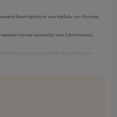
οκαιρινή δραστηριότητα των παιδιών που δεν είναι
ην αγκαλιά του και προσκαλεί τους λιλιπούτειους
τρική έκφραση και το παιχνίδι να γνωρίσουν τα
τητες και να διερευνήσουν τόσο το δικό τους ρόλο
ώς κάθε θεατρική δραστηριότητα είναι ένα ταξίδι
μάδες για παιδιά προ νηπιακής και δημοτικής
ε χώρους του θεάτρου, διαδραστικούς περιπάτους
ση, προβολές, ζωγραφική, ειδικές κατασκευές.