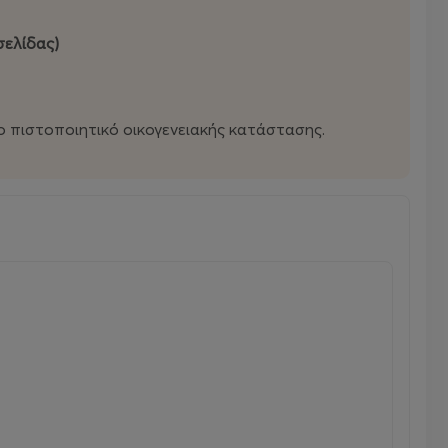
σελίδας)
παράστασης που δεν ολοκληρώθηκε ποτέ.
ΦΩΤΑ, τη ΜΟΥΣΙΚΗ, το ΣΚΗΝΙΚΟ και τη ΣΚΗΝΟΘΕΣΙΑ και
ο πιστοποιητικό οικογενειακής κατάστασης.
 προσπαθήσουν να ξεκλειδώσουν τα μυστικά της
στη θέση του.
ως: