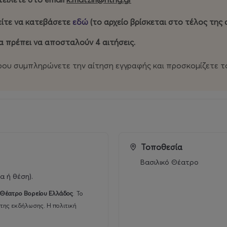
ίτε να κατεβάσετε
εδώ
(το αρχείο βρίσκεται στο τέλος της 
μια ομάδα παιδιών μας καλεί να λύσουμε το αίνιγμα μιας 
α πρέπει να αποσταλούν 4 αιτήσεις.
ΚΤΗΡΕΣ που «χάθηκαν» πριν την πρεμιέρα; Τι συνέβη με τα 
τρου συμπληρώνετε την αίτηση εγγραφής και προσκομίζετε τ
ατροπές και δημιουργικές αποστολές, οι συμμετέχοντες θα
κτήρων και να επαναφέρουν κάθε στοιχείο της παραγωγής 
ετο κόσμο του θεάτρου και να απαντήσουν σε ερωτήματα όπ
Τοποθεσία
Βασιλικό Θέατρο
α ή θέση).
ουν το νήμα μιας ιστορίας;
 Θέατρο Βορείου Ελλάδος
.
Το
της εκδήλωσης. Η πολιτική
 Τι δουλειά κάνει ο ηχολήπτης, ο φροντιστής, η ενδύτρια;