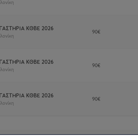
λονίκη
Ε ανέρχεται στα 110€ ανά εβδομάδα.
ΓΑΣΤΗΡΙΑ ΚΘΒΕ 2026
90€
 07/09/2026-10/09/2026 ανέρχεται στα 90€ με εξαίρεση την 
λονίκη
ΓΑΣΤΗΡΙΑ ΚΘΒΕ 2026
90€
λονίκη
υλάχιστον δύο εβδομάδες πριν την έναρξη της εβδομάδας π
ΓΑΣΤΗΡΙΑ ΚΘΒΕ 2026
90€
λονίκη
ατόμων).
επόμενο παιδί της ίδιας οικογένειας εφόσον τα παιδιά συμ