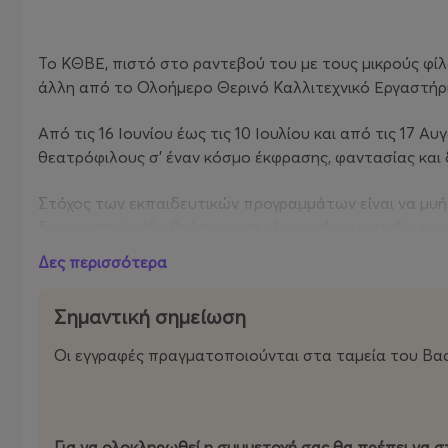
Το ΚΘΒΕ, πιστό στο ραντεβού του με τους μικρούς φίλ
άλλη από το Ολοήμερο Θερινό Καλλιτεχνικό Εργαστήρι
Από τις 16 Ιουνίου έως τις 10 Ιουλίου και από τις 17 
θεατρόφιλους σ’ έναν κόσμο έκφρασης, φαντασίας και 
Στόχος των εκπαιδευτικών προγραμμάτων είναι να μυήσ
διαφορετικά είδη θεάτρου, να εξερευνήσουν τη δημιου
όσο και των άλλων στην κοινωνία. Τα παιδιά μέσα από 
Δες περισσότερα
αναζήτησης και μια πολύπλευρη εμπειρία.
Σημαντική σημείωση
Μια ομάδα από έμπειρους παιδαγωγούς συντονίζει, με 
ηλικίας ειδικά τμήματα για παιδιά ηλικίας 5 ετών (έτος
Οι εγγραφές πραγματοποιούνται στα ταμεία του Βασι
ετών, 8-9 ετών, 10-11 ετών (μέχρι έτος γεννήσεως το 
(πολιτιστικές-εκπαιδευτικές δράσεις σε χώρους εκτός 
Για να ολοκληρωθεί η συμμετοχή σας θα πρέπει να σ