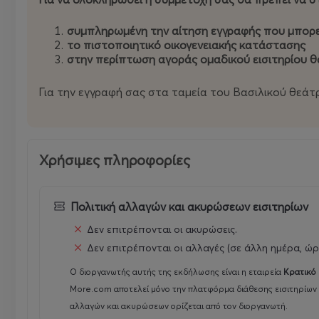
«Η λέσχη της αυλαίας»
συμπληρωμένη την αίτηση εγγραφής που μπορε
Μια συναρπαστική περιπέτεια μυστηρίου ξεκινά, όταν 
το πιστοποιητικό οικογενειακής κατάστασης
στην περίπτωση αγοράς ομαδικού εισιτηρίου θ
Ποια είναι η ΙΣΤΟΡΙΑ του έργου; Ποιοι είναι οι ΧΑΡΑ
τι οδήγησε άραγε στην απότομη διακοπή των προβών;
Για την εγγραφή σας στα ταμεία του Βασιλικού θεά
Μέσα από 8 θεματικές εβδομάδες γεμάτες γρίφους, αν
παράστασης, να ανακαλύψουν την ταυτότητα των χαρα
Χρήσιμες πληροφορίες
Οι μικροί ντέντεκτιβ καλούνται να μυηθούν στο σύνθ
Πολιτική αλλαγών και ακυρώσεων εισιτηρίων
Πώς δημιουργείται μια παράσταση;
Δεν επιτρέπονται οι ακυρώσεις.
Τί συμβαίνει πάνω και τί πίσω από της σκηνή;
Δεν επιτρέπονται οι αλλαγές (σε άλλη ημέρα, ώρ
Πώς ένα τραγούδι, ένα κοστούμι, μια δέσμη φωτός πλέκ
Ο διοργανωτής αυτής της εκδήλωσης είναι η εταιρεία
Κρατικό
More.com αποτελεί μόνο την πλατφόρμα διάθεσης εισιτηρίων 
Ποιοι είναι οι αθέατοι πρωταγωνιστές των παρασκηνίων;
αλλαγών και ακυρώσεων ορίζεται από τον διοργανωτή.