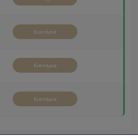
Εισιτήρια
προσφορά Early bird.
Εισιτήρια
ου πρόκειται να παρακολουθήσετε.
Εισιτήρια
μετέχουν την ίδια εβδομάδα του προγράμματος. (Η