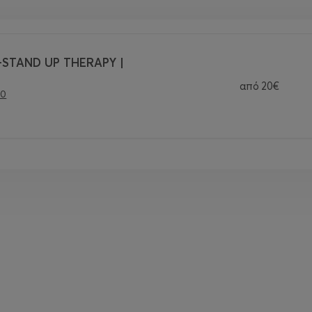
TAND UP THERAPY |
από
20€
00