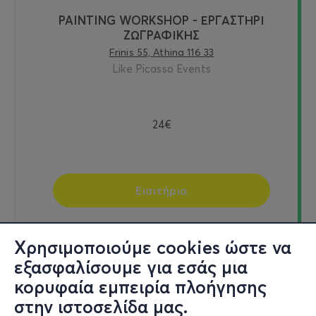
PAINTING WORKSHOP - ΕΡΓΑΣΤΗΡΙ
ΖΩΓΡΑΦΙΚΗΣ
Frinis 55, Athina 116 33
Like Picasso Events
24€
Εισιτήρια
Χρησιμοποιούμε cookies ώστε να
εξασφαλίσουμε για εσάς μια
Πεμ 15/10
κορυφαία εμπειρία πλοήγησης
19:00
στην ιστοσελίδα μας.