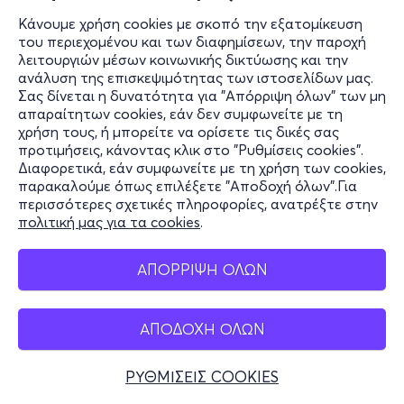
Κάνουμε χρήση cookies με σκοπό την εξατομίκευση
PAINTING WORKSHOP - ΕΡΓΑΣΤΗΡΙ
του περιεχομένου και των διαφημίσεων, την παροχή
ΖΩΓΡΑΦΙΚΗΣ
λειτουργιών μέσων κοινωνικής δικτύωσης και την
Frinis 55, Athina 116 33
ανάλυση της επισκεψιμότητας των ιστοσελίδων μας.
Σας δίνεται η δυνατότητα για "Απόρριψη όλων" των μη
Like Picasso Events
απαραίτητων cookies, εάν δεν συμφωνείτε με τη
χρήση τους, ή μπορείτε να ορίσετε τις δικές σας
προτιμήσεις, κάνοντας κλικ στο "Ρυθμίσεις cookies".
Διαφορετικά, εάν συμφωνείτε με τη χρήση των cookies,
24€
παρακαλούμε όπως επιλέξετε "Αποδοχή όλων".Για
περισσότερες σχετικές πληροφορίες, ανατρέξτε στην
πολιτική μας για τα cookies
.
Εισιτήρια
ΑΠΟΡΡΙΨΗ ΟΛΩΝ
ΑΠΟΔΟΧΗ ΟΛΩΝ
Παρ 16/10
19:00
ΡΥΘΜΙΣΕΙΣ COOKIES