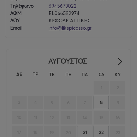
Τηλέφωνο
6945673022
ΑΦΜ
EL066592974
ΔΟΥ
ΚΕΦΟΔΕ ΑΤΤΙΚΗΣ
Email
info@likepicasso.gr
ΑΥΓΟΥΣΤΟΣ
ΔΕ
ΤΡ
ΤΕ
ΠΕ
ΠΑ
ΣΑ
ΚΥ
1
2
8
3
4
5
6
7
9
10
11
12
13
14
15
16
21
22
17
18
19
20
23