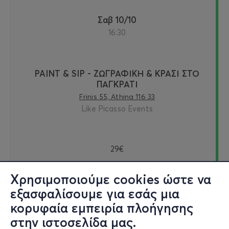
Σαβ 10/10
16:30
PAINT & SIP - ΖΩΓΡΑΦΙΚΗ & ΚΡΑΣΙ ΣΤΟ
ΠΑΓΚΡΑΤΙ
Frinis 55, Athina 116 33
Like Picasso Events
29€
Χρησιμοποιούμε cookies ώστε να
εξασφαλίσουμε για εσάς μια
Εισιτήρια
κορυφαία εμπειρία πλοήγησης
στην ιστοσελίδα μας.