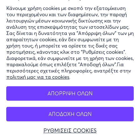
Κάνουμε χρήση cookies με σκοπό την εξατομίκευση
του περιεχομένου και των διαφημίσεων, την παροχή
Πεμ 15/10
λειτουργιών μέσων κοινωνικής δικτύωσης και την
19:00
ανάλυση της επισκεψιμότητας των ιστοσελίδων μας.
Σας δίνεται η δυνατότητα για "Απόρριψη όλων" των μη
απαραίτητων cookies, εάν δεν συμφωνείτε με τη
χρήση τους, ή μπορείτε να ορίσετε τις δικές σας
PAINT & SIP - ΖΩΓΡΑΦΙΚΗ & ΚΡΑΣΙ ΣΤΟ
προτιμήσεις, κάνοντας κλικ στο "Ρυθμίσεις cookies".
ΠΑΓΚΡΑΤΙ
Διαφορετικά, εάν συμφωνείτε με τη χρήση των cookies,
Frinis 55, Athina 116 33
παρακαλούμε όπως επιλέξετε "Αποδοχή όλων".Για
Like Picasso Events
περισσότερες σχετικές πληροφορίες, ανατρέξτε στην
πολιτική μας για τα cookies
.
ΑΠΟΡΡΙΨΗ ΟΛΩΝ
29€
ΑΠΟΔΟΧΗ ΟΛΩΝ
Εισιτήρια
ΡΥΘΜΙΣΕΙΣ COOKIES