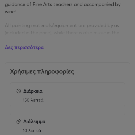
guidance of Fine Arts teachers and accompanied by
wine!
All painting materials/equipment are provided by us
(included in the price), while there is also music in the
venue!
Δες περισσότερα
Upon completion of the event, which is ideal for
beginners, participants take their complete painting with
them!
Χρήσιμες πληροφορίες
Διάρκεια
150 λεπτά
Διάλειμμα
10 λεπτά