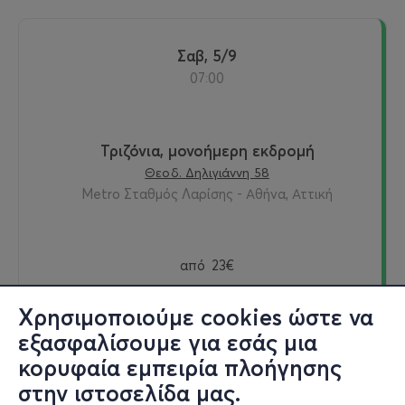
Σαβ, 5/9
07:00
Τριζόνια, μονοήμερη εκδρομή
Θεοδ. Δηλιγιάννη 58
Metro Σταθμός Λαρίσης - Αθήνα, Αττική
από
23€
Χρησιμοποιούμε cookies ώστε να
εξασφαλίσουμε για εσάς μια
Εισιτήρια
κορυφαία εμπειρία πλοήγησης
στην ιστοσελίδα μας.