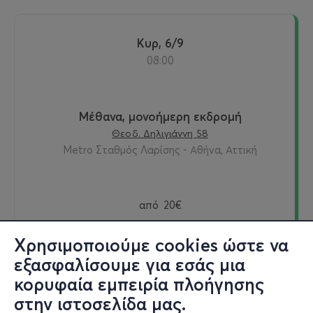
Κυρ, 6/9
08:00
Μέθανα, μονοήμερη εκδρομή
Θεοδ. Δηλιγιάννη 58
Metro Σταθμός Λαρίσης - Αθήνα, Αττική
από
20€
Χρησιμοποιούμε cookies ώστε να
εξασφαλίσουμε για εσάς μια
Εισιτήρια
κορυφαία εμπειρία πλοήγησης
στην ιστοσελίδα μας.