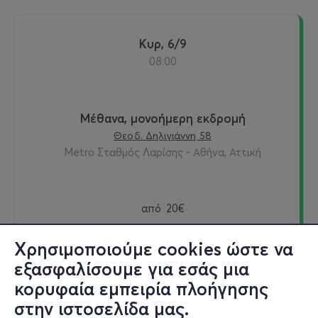
Κυρ, 6/9
08:00
Μέθανα, μονοήμερη εκδρομή
Θεοδ. Δηλιγιάννη 58
Metro Σταθμός Λαρίσης - Αθήνα, Αττική
από
20€
Χρησιμοποιούμε cookies ώστε να
εξασφαλίσουμε για εσάς μια
Εισιτήρια
κορυφαία εμπειρία πλοήγησης
στην ιστοσελίδα μας.