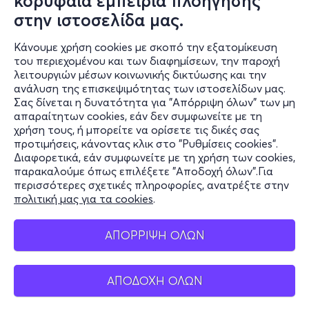
κορυφαία εμπειρία πλοήγησης
Κυρ, 30/8
στην ιστοσελίδα μας.
09:45
Κάνουμε χρήση cookies με σκοπό την εξατομίκευση
του περιεχομένου και των διαφημίσεων, την παροχή
λειτουργιών μέσων κοινωνικής δικτύωσης και την
Κρουαζιέρα για μπάνιο, μονοήμερη εκδρομή
ανάλυση της επισκεψιμότητας των ιστοσελίδων μας.
Σας δίνεται η δυνατότητα για "Απόρριψη όλων" των μη
Λεωφ. Ποσειδώνος 20, Καλλιθέα 176 74
απαραίτητων cookies, εάν δεν συμφωνείτε με τη
Ναυταθλητική Μαρίνα Καλλιθέας - Καλλιθέα, Αττική
χρήση τους, ή μπορείτε να ορίσετε τις δικές σας
προτιμήσεις, κάνοντας κλικ στο "Ρυθμίσεις cookies".
Διαφορετικά, εάν συμφωνείτε με τη χρήση των cookies,
παρακαλούμε όπως επιλέξετε "Αποδοχή όλων".Για
από
45€
περισσότερες σχετικές πληροφορίες, ανατρέξτε στην
πολιτική μας για τα cookies
.
ΑΠΟΡΡΙΨΗ ΟΛΩΝ
Εισιτήρια
ΑΠΟΔΟΧΗ ΟΛΩΝ