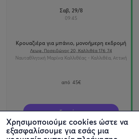
Σαβ, 29/8
09:45
Κρουαζιέρα για μπάνιο, μονοήμερη εκδρομή
Λεωφ. Ποσειδώνος 20, Καλλιθέα 176 74
Ναυταθλητική Μαρίνα Καλλιθέας - Καλλιθέα, Αττική
από
45€
Εισιτήρια
Χρησιμοποιούμε cookies ώστε να
εξασφαλίσουμε για εσάς μια