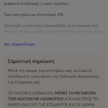
Διάρκεια διαδρομής 2 ώρες περίπου.
Τιμή εισιτηρίου με επιστροφή 21€.
Προσοχή! το εισιτήριο εξασφαλίζει τη μεταφορά των
θεατών με λεωφορείο και μόνο από και προς τον χώρο
της Επιδαύρου.
Δες περισσότερα
Αναχώρηση από το Μικρό Θέατρο Επιδαύρου
προς
Αθήνα:
Σημαντική σημείωση
20΄ μετά το τέλος της παράστασης,
Μετά την αγορά του εισιτηρίου σας, αυτόματα
Στάσεις στο μετρό Ελαιώνα και μετρό Συντάγματος
αποδέχεστε τους όρους της πολιτικής ακυρώσεων
(επί της οδού Μητροπόλεως – τελική στάση).
της Εταιρείας μας.
ΤΟ ΠΑΡΟΝ ΕΞΑΣΦΑΛΙΖΕΙ
ΜΟΝΟ ΤΗ ΜΕΤΑΦΟΡΑ
ΤΩΝ ΘΕΑΤΩΝ ΜΕ ΛΕΩΦΟΡΕΙΟ
ΑΠΟ ΚΑΙ ΠΡΟΣ ΤΟ
ΜΙΚΡΟ ΘΕΑΤΡΟ ΤΗΣ ΕΠΙΔΑΥΡΟΥ ΚΑΙ ΣΕ ΚΑΜΙΑ