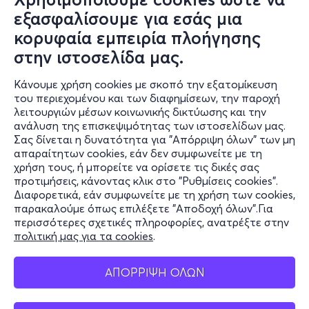
εξασφαλίσουμε για εσάς μια
κορυφαία εμπειρία πλοήγησης
Σαβ, 8/8
στην ιστοσελίδα μας.
17:00
Κάνουμε χρήση cookies με σκοπό την εξατομίκευση
του περιεχομένου και των διαφημίσεων, την παροχή
Μετακίνηση με λεωφορείο απο και προς το
λειτουργιών μέσων κοινωνικής δικτύωσης και την
Μικρό Θέατρο Επιδαύρου για ''1-one''
ανάλυση της επισκεψιμότητας των ιστοσελίδων μας.
Σας δίνεται η δυνατότητα για "Απόρριψη όλων" των μη
Ιερά Οδός 150, Αιγάλεω 122 42, Ελλάδα
απαραίτητων cookies, εάν δεν συμφωνείτε με τη
Σημείο Επιβίβασης για Επίδαυρο - Αιγάλεω, Αττική
χρήση τους, ή μπορείτε να ορίσετε τις δικές σας
προτιμήσεις, κάνοντας κλικ στο "Ρυθμίσεις cookies".
Διαφορετικά, εάν συμφωνείτε με τη χρήση των cookies,
παρακαλούμε όπως επιλέξετε "Αποδοχή όλων".Για
21€
περισσότερες σχετικές πληροφορίες, ανατρέξτε στην
πολιτική μας για τα cookies
.
ΑΠΟΡΡΙΨΗ ΟΛΩΝ
Εισιτήρια