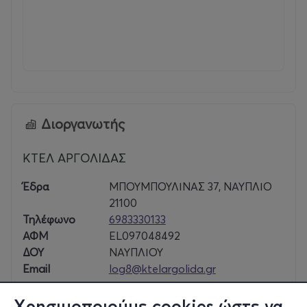
Διοργανωτής
ΚΤΕΛ ΑΡΓΟΛΙΔΑΣ
Έδρα
ΜΠΟΥΜΠΟΥΛΙΝΑΣ 37, ΝΑΥΠΛΙΟ
21100
Τηλέφωνο
6983330133
ΑΦΜ
EL097048492
ΔΟΥ
ΝΑΥΠΛΙΟΥ
Email
log8@ktelargolida.gr
Χρησιμοποιούμε cookies ώστε να