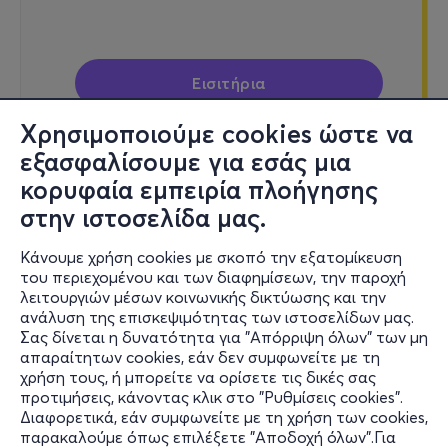
Εισιτήρια
Χρησιμοποιούμε cookies ώστε να
εξασφαλίσουμε για εσάς μια
κορυφαία εμπειρία πλοήγησης
Παρ, 25/9
στην ιστοσελίδα μας.
21:30
Κάνουμε χρήση cookies με σκοπό την εξατομίκευση
του περιεχομένου και των διαφημίσεων, την παροχή
λειτουργιών μέσων κοινωνικής δικτύωσης και την
ΥΠΗΡΕΤΗΣ ΔΥΟ ΑΦΕΝΤΑΔΩΝ - ΠΕΡΙΟΔΕΙΑ
ανάλυση της επισκεψιμότητας των ιστοσελίδων μας.
2026
Σας δίνεται η δυνατότητα για "Απόρριψη όλων" των μη
Δημοτικό θέατρο Ηλιούπολης «Δημήτρης Κιντής» -
απαραίτητων cookies, εάν δεν συμφωνείτε με τη
Ηλιούπολη, Αττική
χρήση τους, ή μπορείτε να ορίσετε τις δικές σας
προτιμήσεις, κάνοντας κλικ στο "Ρυθμίσεις cookies".
Διαφορετικά, εάν συμφωνείτε με τη χρήση των cookies,
παρακαλούμε όπως επιλέξετε "Αποδοχή όλων".Για
από
20€