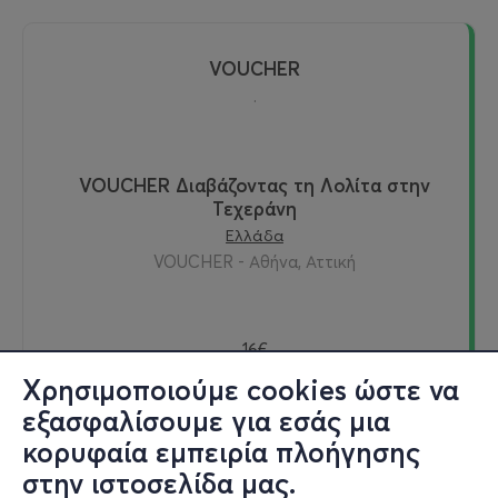
VOUCHER
.
VOUCHER Διαβάζοντας τη Λολίτα στην
Τεχεράνη
Ελλάδα
VOUCHER - Αθήνα, Αττική
16€
Χρησιμοποιούμε cookies ώστε να
εξασφαλίσουμε για εσάς μια
κορυφαία εμπειρία πλοήγησης
Αγορά
στην ιστοσελίδα μας.