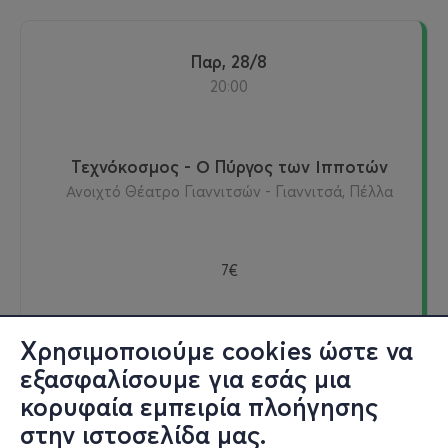
Παρ, 28/8
20:00
Τεχνόκοσμος - Ο Πύργος των Ιπποτών
Ανοιχτό Θέατρο Γιαννιτσών - Γιαννιτσά, Πέλλα
7€
Χρησιμοποιούμε cookies ώστε να
Εισιτήρια
εξασφαλίσουμε για εσάς μια
κορυφαία εμπειρία πλοήγησης
στην ιστοσελίδα μας.