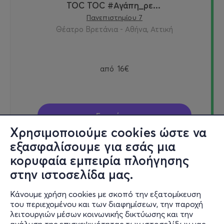
TOC TOC #Αγάπη_ρε...
Πανεπιστημίου 7
Θέατρο Βρετάνια - Αθήνα, Αττική
από
16€
Εισιτήρια
Χρησιμοποιούμε cookies ώστε να
εξασφαλίσουμε για εσάς μια
κορυφαία εμπειρία πλοήγησης
Δευ, 30/11
στην ιστοσελίδα μας.
21:00
Κάνουμε χρήση cookies με σκοπό την εξατομίκευση
του περιεχομένου και των διαφημίσεων, την παροχή
λειτουργιών μέσων κοινωνικής δικτύωσης και την
TOC TOC #Αγάπη_ρε...