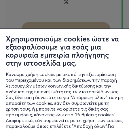
5€
Εισιτήρια
Χρησιμοποιούμε cookies ώστε να
εξασφαλίσουμε για εσάς μια
κορυφαία εμπειρία πλοήγησης
Πεμ, 27/8
στην ιστοσελίδα μας.
19:00
Κάνουμε χρήση cookies με σκοπό την εξατομίκευση
του περιεχομένου και των διαφημίσεων, την παροχή
λειτουργιών μέσων κοινωνικής δικτύωσης και την
ΤΟ ΗΜΕΡΟΛΟΓΙΟ ΤΟΥ ΑΔΑΜ ΚΑΙ ΤΗΣ ΕΥΑΣ
ανάλυση της επισκεψιμότητας των ιστοσελίδων μας.
Σας δίνεται η δυνατότητα για "Απόρριψη όλων" των μη
Εθνικής Αμύνης 2, 546 21
απαραίτητων cookies, εάν δεν συμφωνείτε με τη
Φουαγιέ ΕΜΣ - Θεσσαλονίκη
χρήση τους, ή μπορείτε να ορίσετε τις δικές σας
προτιμήσεις, κάνοντας κλικ στο "Ρυθμίσεις cookies".
Διαφορετικά, εάν συμφωνείτε με τη χρήση των cookies,
παρακαλούμε όπως επιλέξετε "Αποδοχή όλων".Για
5€