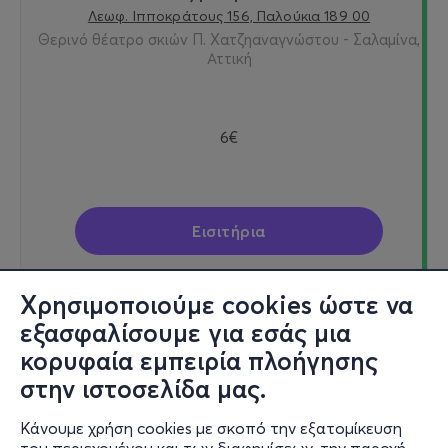
Λεωφ. Ιπποκράτους 156, Παλούκια 189 00
Θερινό θέατρο σκιών Π. Χατζηαναγνώστου - Σαλαμίνα,
Αττική
6€
Εισιτήρια
Χρησιμοποιούμε cookies ώστε να
εξασφαλίσουμε για εσάς μια
Κυρ, 30/8
κορυφαία εμπειρία πλοήγησης
21:00
στην ιστοσελίδα μας.
Κάνουμε χρήση cookies με σκοπό την εξατομίκευση
Θερινό Θέατρο σκιών Παναγιώτη