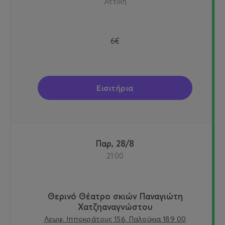
Αττική
6€
Εισιτήρια
Παρ, 28/8
21:00
Θερινό Θέατρο σκιών Παναγιώτη
Χατζηαναγνώστου
Λεωφ. Ιπποκράτους 156, Παλούκια 189 00