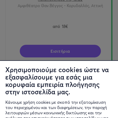
Αμφιθέατρο Θαν.Βέγγος - Κορυδαλλός, Αττική
από
18€
Εισιτήρια
Χρησιμοποιούμε cookies ώστε να
εξασφαλίσουμε για εσάς μια
Δευ, 7/9
κορυφαία εμπειρία πλοήγησης
21:00
στην ιστοσελίδα μας.
Κάνουμε χρήση cookies με σκοπό την εξατομίκευση
του περιεχομένου και των διαφημίσεων, την παροχή
ΘΕΛΩ ΝΑ ΣΟΥ ΚΡΑΤΑΩ ΤΟ ΧΕΡΙ - ΠΕΡΙΟΔΕΙΑ
λειτουργιών μέσων κοινωνικής δικτύωσης και την
Παμπελοποννησιακό στάδιο, είσοδος από οδό Γιάννη