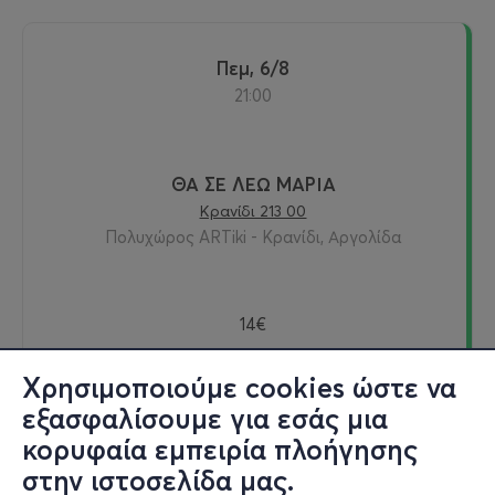
Πεμ, 6/8
21:00
ΘΑ ΣΕ ΛΕΩ ΜΑΡΙΑ
Κρανίδι 213 00
Πολυχώρος ARTiki - Κρανίδι, Αργολίδα
14€
Χρησιμοποιούμε cookies ώστε να
εξασφαλίσουμε για εσάς μια
Εισιτήρια
κορυφαία εμπειρία πλοήγησης
στην ιστοσελίδα μας.