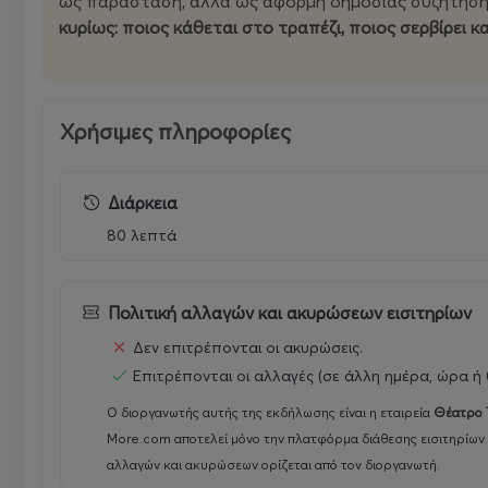
ως παράσταση, αλλά ως αφορμή δημόσιας συζήτηση
Η παράσταση κινείται ανάμεσα στο πολιτικό θέατρο, τ
κυρίως: ποιος κάθεται στο τραπέζι, ποιος σερβίρει κ
Οθόνες με ιστορικά πρόσωπα που σφράγισαν τη σχέση 
ΜαχάτμαΓκάντι, Νέλσον Μαντέλα, Μάλκολμ Χ, Μάρτιν 
στη σημερινή συνθήκη: ζούμε σε έναν κόσμο όπου η βία
αναπαράγεται και δικαιολογείται ανάλογα με το ποιος τ
Χρήσιμες πληροφορίες
Στο ΤΟΠΟΣ ΑΛΛΟύ, έναν χώρο που έχει συνδέσει την πο
Διάρκεια
σκηνική τόλμη, η νέα παραγωγή διεκδικεί να λειτουργ
δημόσιας συζήτησης.
Γιατί το πραγματικό ερώτημα δεν 
80 λεπτά
να τη δικαιολογούμε. Και κυρίως: ποιος κάθεται στο τρα
καταβροχθίζεται.
Πολιτική αλλαγών και ακυρώσεων εισιτηρίων
Δεν επιτρέπονται οι ακυρώσεις.
Επιτρέπονται οι αλλαγές (σε άλλη ημέρα, ώρα ή 
Ο διοργανωτής αυτής της εκδήλωσης είναι η εταιρεία
Θέατρο 
More.com αποτελεί μόνο την πλατφόρμα διάθεσης εισιτηρίων 
αλλαγών και ακυρώσεων ορίζεται από τον διοργανωτή.