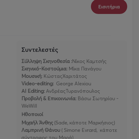
Εισιτήρια
Συντελεστές
Σύλληψη Σκηνοθεσία :
Νίκος Καμτσής
Σκηνικό-Κοστούμια:
Μίκα Πανάγου
Μουσική:
ΚώσταςΧαριτάτος
Video-editing:
George Alexiou
ΑI Editing:
ΑνδρέαςΤυρανόπουλος
Προβολή & Επικοινωνία:
Βάσω Σωτηρίου -
WeWill
Ηθοποιοί
Μιχαήλ Άνθης
(Sade, κάποτε Μαρκήσιος)
Λαμπρινή Θάνου
( Simone Evrard, κάποτε
σύντροφος του Μαρά)