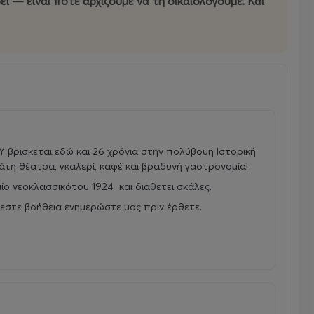
ει — είναι πότε αρχίζουμε να τη δικαιολογούμε. Και
βρισκεται εδώ και 26 χρόνια στην πολύβουη Ιστορική
μάτη θέατρα, γκαλερί, καφέ και βραδυνή γαστρονομία!
αίο νεοκλασσικότου 1924 και διαθετει σκάλες.
εστε βοήθεια ενημερώστε μας πριν έρθετε.