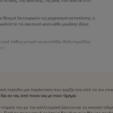
τατικής, της κρατικής, της βίας που γίνεται στο
ι θεσμοί λειτουργούν ως μηχανισμοί καταπίεσης, η
οκαλύπτει το σκοτεινό κενό κάθε μεγάλης ιδέας
ιτικό πάθος μπορεί να καταλήξει δηλητηριώδης:
ος;
νο με αποφάγια και πατημένες φράουλες —
ταση δεν συζητιέται αφηρημένα. Σερβίρεται.
τασηςανθρωποφαγία.
κή περίοδο μια παράσταση που αγγίζει ένα από τα πιο επι
εσα στην πολιτική πράξη και το έγκλημα: όταν
 Και αν ναι, από ποιον και με ποιο τίμημα;
, είναι δολοφόνος, μάρτυρας ή το πιο τραγικό
ορεία του με την καλλιτεχνική έρευνα και τη σκηνική τόλμη,