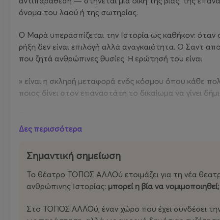
αντιπαράθεση — στήνεται μια δίκη της βίας: της επανασ
όνομα του λαού ή της σωτηρίας.
Ο Μαρά υπερασπίζεται την Ιστορία ως καθήκον: όταν ο
ρήξη δεν είναι επιλογή αλλά αναγκαιότητα. Ο Σαντ απ
που ζητά ανθρώπινες θυσίες. Η ερώτησή του είναι
» είναι η σκληρή μεταφορά ενός κόσμου όπου κάθε πολ
ποιος δίνει στον επαναστάτη το δικαίωμα να γίνει δήμι
Ένα τραπέζι μετά τη γιορτή και πριν από τη σφαγή
Δες περισσότερα
Στο κέντρο του έργου βρίσκεται ένα τραπέζι φορτωμέ
σημάδια από συμπόσιο και από έγκλημα. Εκεί η Επανάσ
Σημαντική σημείωση
Τεμαχίζεται. Καταναλώνεται. Το «Μενού της Επανάσ
Το θέατρο ΤΟΠΟΣ ΑΛΛΟύ ετοιμάζει για τη νέα θεατρι
Η ΣαρλότΚορντέ εμφανίζεται ως πρόσωπο-σύνορο ανάμ
ανθρώπινης Ιστορίας:
μπορεί η βία να νομιμοποιηθεί;
κάποιος σκοτώνει έναν πιστεύοντας ότι σώζει χιλιάδες
εργαλείο μιας εποχής που έχασε τη γλώσσα της;
Στο ΤΟΠΟΣ ΑΛΛΟύ, έναν χώρο που έχει συνδέσει την π