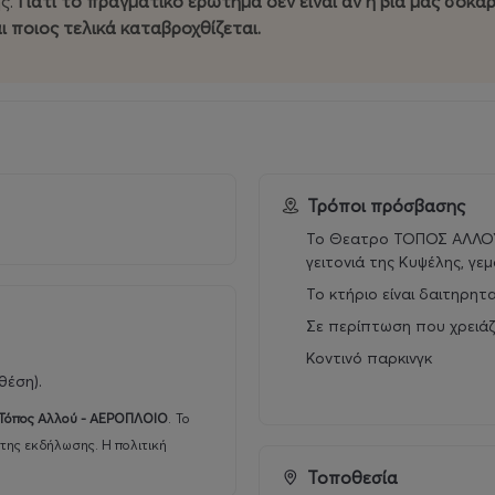
ς.
Γιατί το πραγματικό ερώτημα δεν είναι αν η βία μας σοκάρ
η μαύρη ειρωνεία και το σύγχρονο δημόσιο
debate
.
αι ποιος τελικά καταβροχθίζεται.
βίας και επανάστασης — Λένιν, Τσε,
Λούθερ Κινγκ, Γκέμπελς— λειτουργούν ως σχόλιο
 δεν κρύβεται πια, αλλά προβάλλεται,
ην ασκεί και ποιος την αφηγείται
.
ρεία του με την καλλιτεχνική έρευνα και τη
Τρόποι πρόσβασης
ήσει όχι μόνο ως παράσταση, αλλά ως αφορμή
είναι αν η βία μας σοκάρει — είναι πότε αρχίζουμε
Το Θεατρο ΤΟΠΟΣ ΑΛΛΟΥ 
πέζι, ποιος σερβίρει και ποιος τελικά
γειτονιά της Κυψέλης, γε
Το κτήριο είναι δαιτηρητ
Σε περίπτωση που χρειάζ
Κοντινό παρκινγκ
θέση).
Τόπος Αλλού - ΑΕΡΟΠΛΟΙΟ
.
Το
της εκδήλωσης. Η πολιτική
Τοποθεσία