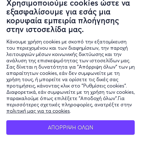
Χρησιμοποιούμε cookies ώστε να
εξασφαλίσουμε για εσάς μια
Πεμ, 3/9
κορυφαία εμπειρία πλοήγησης
21:00
στην ιστοσελίδα μας.
Κάνουμε χρήση cookies με σκοπό την εξατομίκευση
ΤΑΚΟΥΝΙΑ ΣΤΟΝ ΒΑΛΤΟ -ΚΑΛΟΚΑΙΡΙΝΗ
του περιεχομένου και των διαφημίσεων, την παροχή
ΠΕΡΙΟΔΕΙΑ
λειτουργιών μέσων κοινωνικής δικτύωσης και την
ανάλυση της επισκεψιμότητας των ιστοσελίδων μας.
Πλατεία Ρήγα Φεραίου
Σας δίνεται η δυνατότητα για "Απόρριψη όλων" των μη
Δημοτικό Θέατρο Μελίνα Μερκούρη - Βόλος,
απαραίτητων cookies, εάν δεν συμφωνείτε με τη
Μαγνησία
χρήση τους, ή μπορείτε να ορίσετε τις δικές σας
προτιμήσεις, κάνοντας κλικ στο "Ρυθμίσεις cookies".
Διαφορετικά, εάν συμφωνείτε με τη χρήση των cookies,
παρακαλούμε όπως επιλέξετε "Αποδοχή όλων".Για
από
18€
περισσότερες σχετικές πληροφορίες, ανατρέξτε στην
πολιτική μας για τα cookies
.
ΑΠΟΡΡΙΨΗ ΟΛΩΝ
Εισιτήρια