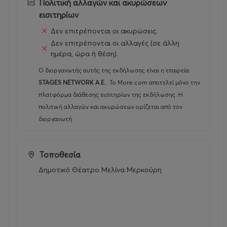
Πολιτική αλλαγών και ακυρώσεων
εξελίσσεται σε φάρσα, ένα σωρό άπλυτα που βγαίνουν
εισιτηρίων
στη φόρα (αλλά δεν υπάρχει νερό για να πλυθούν) και η
δημόσια ζωή μιας χώρας που από άλλα
κινδυνεύει και
Δεν επιτρέπονται οι ακυρώσεις.
γι’ άλλα
καίγεται . Και όλα αυτά ενώ όλοι περιμένουν
Δεν επιτρέπονται οι αλλαγές (σε άλλη
από στιγμή σε στιγμή την άφιξη του Πρωθυπουργού
ημέρα, ώρα ή θέση).
στην δεξίωση.
Ο διοργανωτής αυτής της εκδήλωσης είναι η εταιρεία
STAGES NETWORK A.E.
.
Το More.com αποτελεί μόνο την
Μια ποπ πολύχρωμη κωμωδία
για τις γκρίζες ζώνες της
πλατφόρμα διάθεσης εισιτηρίων της εκδήλωσης. Η
πολιτικής (και όχι μόνο).
πολιτική αλλαγών και ακυρώσεων ορίζεται από τον
διοργανωτή.
Ώρα έναρξης
: 21.00
Τοποθεσία
Τιμές εισιτήριων
:
18€ στα φυσικά σημεία πώλησης και
Δημοτικό Θέατρο Μελίνα Μερκούρη
στη
more
.
com
Γενική Είσοδος : 22€