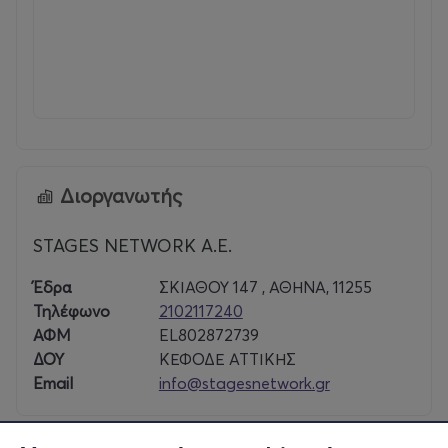
Για Ομαδικές Κρατήσεις
:
Κώστας Μπάλτας - Γιώτα Καραίσκου- Κατερίνα
Σταθάτου
:
211- 1026277 & 210-2117240 (εσωτ: 305),
Δευτ- Παρ : 10:00 -19:00
E
-
mail
τμήματος Ομαδικών κρατήσεων
:
reservations@a-th.gr
Διοργανωτής
STAGES NETWORK A.E.
Πληροφορίες :
www.a-th.gr
Έδρα
ΣΚΙΑΘΟΥ 147 , ΑΘΗΝΑ, 11255
Τηλέφωνο
2102117240
ΑΦΜ
EL802872739
ΔΟΥ
ΚΕΦΟΔΕ ΑΤΤΙΚΗΣ
Email
info@stagesnetwork.gr