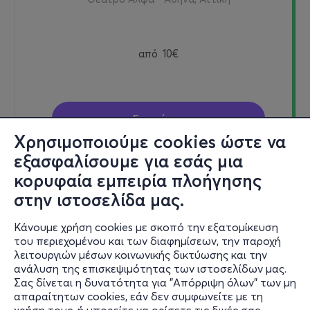
από
10€
Εισιτήρια
Χρησιμοποιούμε cookies ώστε να
εξασφαλίσουμε για εσάς μια
κορυφαία εμπειρία πλοήγησης
Κυρ, 29/11
στην ιστοσελίδα μας.
17:00
Κάνουμε χρήση cookies με σκοπό την εξατομίκευση
του περιεχομένου και των διαφημίσεων, την παροχή
λειτουργιών μέσων κοινωνικής δικτύωσης και την
ΤΑ ΠΑΙΔΙΑ ΕΝΟΣ ΚΑΤΩΤΕΡΟΥ ΘΕΟΥ
ανάλυση της επισκεψιμότητας των ιστοσελίδων μας.
Σας δίνεται η δυνατότητα για "Απόρριψη όλων" των μη
28ης Οκτωβρίου 37, 104 32
απαραίτητων cookies, εάν δεν συμφωνείτε με τη
Θέατρο Άλφα - Αθήνα, Αττική