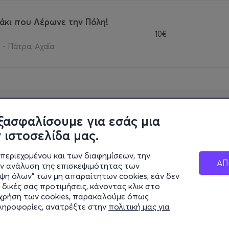
άκι που Λέρωνε την Πόλη!
10€
- Πάτρα, Αχαΐα
ξασφαλίσουμε για εσάς μια
 ιστοσελίδα μας.
περιεχομένου και των διαφημίσεων, την
ΑΠ
ην ανάλυση της επισκεψιμότητας των
ιψη όλων" των μη απαραίτητων cookies, εάν δεν
 δικές σας προτιμήσεις, κάνοντας κλικ στο
η χρήση των cookies, παρακαλούμε όπως
πληροφορίες, ανατρέξτε στην
πολιτική μας για