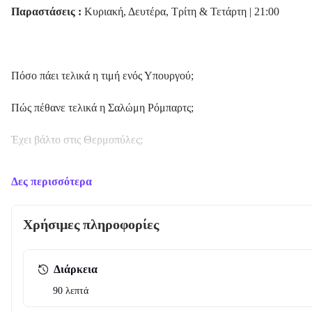
Παραστάσεις :
Κυριακή, Δευτέρα, Τρίτη & Τετάρτη | 21:00
Πόσο πάει τελικά η τιμή ενός Υπουργού;
Πώς πέθανε τελικά η Σαλώμη Ρόμπαρτς;
Έχει βάλτο στις Θερμοπύλες;
Τι παπούτσια φοράει μια σύζυγος στην επέτειο του γάμου της;
Δες περισσότερα
«
Τακούνια στον Βάλτο
», το νέο έργο του
Άκη Δήμου
, μία ποπ π
του Θεάτρου Λαμπέτη
. Τη σκηνοθεσία υπογράφουν ο Μανώλης Δο
Χρήσιμες πληροφορίες
Στην (πολιτική) σκηνή του θεάτρου : Αιμίλιος Χειλάκης, Αθηνά 
Δημήτρης Φιλιππίδης.
Διάρκεια
90 λεπτά
Λίγα λόγια για την παράσταση :