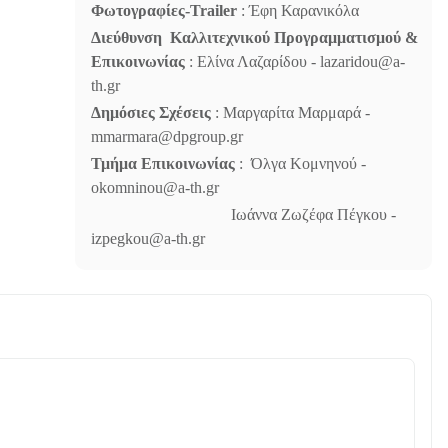
Φωτογραφίες-
Trailer
: Έφη Καρανικόλα
Διεύθυνση Καλλιτεχνικού Προγραμματισμού &
Επικοινωνίας
: Ελίνα Λαζαρίδου - lazaridou@a-
th.gr
Δημόσιες Σχέσεις
: Μαργαρίτα Μαρμαρά -
mmarmara@dpgroup.gr
Τμήμα Επικοινωνίας
: Όλγα Κομνηνού -
okomninou@a-th.gr
Ιωάννα Ζωζέφα Πέγκου -
izpegkou@a-th.gr