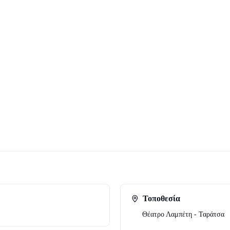
ολιτική κωμωδία, ξεκινάει στις 2 Ιουνίου στην
Ταράτσα
ύνιας και ο Αιμίλιος Χειλάκης.
Μαξίμου, Μαριάννα Τουμασάτου, Αλέκος Συσσοβίτης,
Τοποθεσία
Θέατρο Λαμπέτη - Ταράτσα