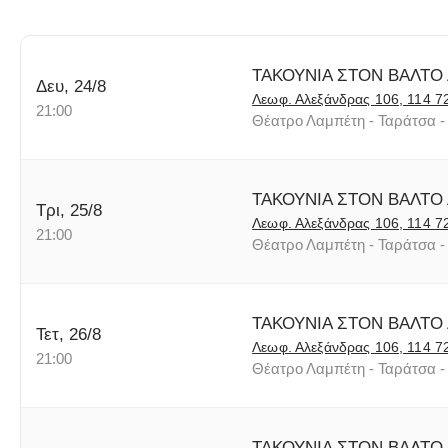
Β' ΖΩΝΗ :
18 ΕΥΡΩ
Εισιτήρια
:
ΤΑΚΟΥΝΙΑ ΣΤΟΝ ΒΑΛΤΟ
Δευ, 24/8
Στο
τηλεφωνικό κέντρο
:
211 1000 365
Λεωφ. Αλεξάνδρας 106, 114 7
Στο
ταμείο του Θεάτρου
Αλίκη
, Αμερικής 4, Aθήνα
21:00
Θέατρο Λαμπέτη - Ταράτσα - 
Για Ομαδικές Κρατήσεις
:
Κώστας Μπάλτας - Γιώτα Καραίσκου- Κατερίνα Σταθάτου
:
211- 1
ΤΑΚΟΥΝΙΑ ΣΤΟΝ ΒΑΛΤΟ
Τρι, 25/8
-19:00
Λεωφ. Αλεξάνδρας 106, 114 7
21:00
Θέατρο Λαμπέτη - Ταράτσα - 
E
-
mail
τμήματος Ομαδικών κρατήσεων
:
reservations@a-th.gr
ΤΑΚΟΥΝΙΑ ΣΤΟΝ ΒΑΛΤΟ
Τετ, 26/8
Λεωφ. Αλεξάνδρας 106, 114 7
21:00
Πληροφορίες :
www.a-th.gr
Θέατρο Λαμπέτη - Ταράτσα - 
ΤΑΚΟΥΝΙΑ ΣΤΟΝ ΒΑΛΤΟ