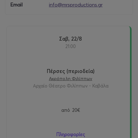
μουδιασμένη μπροστά στην καταστροφή.
Email
info@mrsproductions.gr
«Τόσοι άνθρωποι, να ξέρεις, ποτέ δεν χάθηκαν σε μία
και μόνο μέρα…»
Σαβ, 22/8
Μια παράσταση που στοχάζεται πάνω στη μνήμη και
21:00
την ήττα, αναδεικνύοντας ταυτόχρονα την ακατάλυτη
ανθρώπινη ανάγκη για δημοκρατία και δικαιοσύνη, μέσα
σε έναν κόσμο που ολοένα και θεμελιώνει την εξουσία
και την άκριτη υποταγή!
Πέρσες (περιοδεία)
Ακρόπολη Φιλίππων
Αρχαίο Θέατρο Φιλίππων - Καβάλα
από
20€
Πληροφορίες