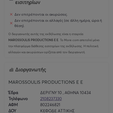
εισιτηρίων
Ο θρήνος γίνεται συλλογικός, επίμονος,
Δεν επιτρέπονται οι ακυρώσεις.
αδιαπραγμάτευτος. Για τους νεκρούς. Για το παρελθόν
που χάθηκε. Για το μέλλον που βυθίστηκε μαζί τους.
Δεν επιτρέπονται οι αλλαγές (σε άλλη ημέρα, ώρα ή
θέση).
«Τώρα πάει του βασιλιά μας η εξουσία…»
Ο διοργανωτής αυτής της εκδήλωσης είναι η εταιρεία
MAROSSOULIS PRODUCTIONS E E
.
Το More.com αποτελεί μόνο
Στο επίκεντρο της παράστασης βρίσκεται ο άνθρωπος
την πλατφόρμα διάθεσης εισιτηρίων της εκδήλωσης. Η πολιτική
απέναντι στην απώλεια. Η «τραγωδία των ηττημένων»
αλλαγών και ακυρώσεων ορίζεται από τον διοργανωτή.
ανοίγει έναν διαχρονικό διάλογο: οι ηττημένοι δεν
ανήκουν μόνο στο παρελθόν, αλλά σε κάθε εποχή, σε
κάθε πλευρά. Τα ονόματα που αναζητά ο Χορός είναι
Διοργανωτής
τα ονόματα όλων όσοι χάθηκαν και συνεχίζουν να
χάνονται στους πολέμους του κόσμου...
MAROSSOULIS PRODUCTIONS E E
Είκοσι δύο ηθοποιοί, σε μια σκηνή σχεδόν γυμνή,
Έδρα
ΔΕΡΙΓΝΥ 10 , ΑΘΗΝΑ 10434
συγκροτούν έναν Χορό-πρωταγωνιστή. Με εργαλεία
Τηλέφωνο
2108237330
τον λόγο, την κίνηση και τη μουσική, αποτυπώνουν το
ΑΦΜ
802246821
συλλογικό τραύμα μιας κοινωνίας που στέκεται
ΔΟΥ
ΚΕΦΟΔΕ ΑΤΤΙΚΗΣ