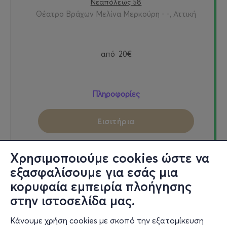
Νεαπόλεως 58
Θέατρο Βράχων Μελίνα Μερκούρη - -, Αττική
από
20€
Πληροφορίες
Εισιτήρια
Χρησιμοποιούμε cookies ώστε να
εξασφαλίσουμε για εσάς μια
Τρι, 29/9
κορυφαία εμπειρία πλοήγησης
21:00
στην ιστοσελίδα μας.
Κάνουμε χρήση cookies με σκοπό την εξατομίκευση