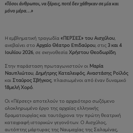
«Τόσοι άνθρωποι, να ξέρεις, ποτέ δεν χάθηκαν σε μία και
μόνο μέρα…»
Η εμβληματική τραγωδία
«ΠΕΡΣΕΣ» του Αισχύλου
,
ανεβαίνει στο
Αρχαίο Θέατρο Επιδαύρου
, στις
3 και 4
Ιουλίου 2026
, σε σκηνοθεσία
Χρήστου Θεοδωρίδη
.
Στην παράσταση πρωταγωνιστούν οι
Μαρία
Ναυπλιώτου
,
Δημήτρης Καταλειφός
,
Αναστάσης Ροϊλός
και
Σταύρος Σβήγκος
, πλαισιωμένοι από έναν δυναμικό
18μελή Χορό
.
Οι «Πέρσες» αποτελούν το αρχαιότερο σωζόμενο
ολοκληρωμένο έργο της αρχαίας ελληνικής
δραματουργίας και ταυτόχρονα την πρώτη θεατρική
καταγραφή ιστορικών γεγονότων. Ο Αισχύλος,
αυτόπτης μάρτυρας της Ναυμαχίας της Σαλαμίνας,