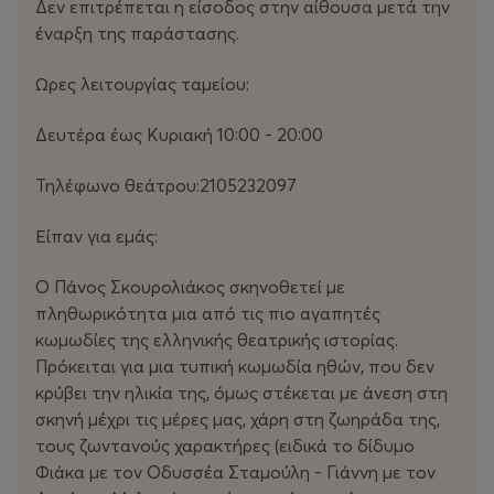
της, πέφτει εύκολα στην παγίδα του. Οι ξεκαρδιστικές
Δεν επιτρέπεται η είσοδος στην αίθουσα μετά την
καταστάσεις κορυφώνονται όταν με τον κίνδυνο ότι η
έναρξη της παράστασης.
ταυτότητα του θα αποκαλυφθεί, ο Φιάκας υποδύεται
έναν Γερμανό Βαρόνο που βρίσκεται «incognito» στην
Ωρες λειτουργίας ταμείου:
Πόλη!
Δευτέρα έως Κυριακή 10:00 - 20:00
Τηλέφωνο θεάτρου:2105232097
Το έργο
Είπαν για εμάς:
«Ο Φιάκας»
του Δημοσθένη Κ. Μισιτζή είναι μια
σπαρταριστή κωμωδία ηθών γραμμένη σε εξαιρετικά
Ο Πάνος Σκουρολιάκος σκηνοθετεί με
ενδιαφέρουσα γλώσσα όπου το τοπικό ιδίωμα της
πληθωρικότητα μια από τις πιο αγαπητές
Κωνσταντινούπολης μπλέκεται με τη «λόγια γλώσσα»
κωμωδίες της ελληνικής θεατρικής ιστορίας.
του 19ου αιώνα.
Πρόκειται για μια τυπική κωμωδία ηθών, που δεν
κρύβει την ηλικία της, όμως στέκεται με άνεση στη
Ο συγγραφέας μάς μεταφέρει στα ήθη και τις μόδες της
σκηνή μέχρι τις μέρες μας, χάρη στη ζωηράδα της,
Πολίτικης κοινωνίας του 1870 και θίγει με σατυρική
τους ζωντανούς χαρακτήρες (ειδικά το δίδυμο
διάθεση και καυστικό τρόπο την υπερβολή και την
Φιάκα με τον Οδυσσέα Σταμούλη - Γιάννη με τον