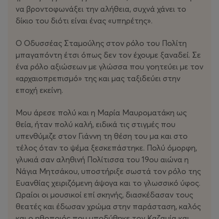
να βροντοφωνάξει την αλήθεια, συχνά χάνει το
δίκιο του διότι είναι ένας «υπηρέτης».
Ο Οδυσσέας Σταμούλης στον ρόλο του Πολίτη
μπαγαπόντη έτσι όπως δεν τον έχουμε ξαναδεί. Σε
ένα ρόλο αξιώσεων με γλώσσα που γοητεύει με τον
«αρχαιοπρεπισμό» της και μας ταξιδεύει στην
εποχή εκείνη.
Μου άρεσε πολύ και η Μαρία Μαυροματάκη ως
θεία, ήταν πολύ καλή, ειδικά τις στιγμές που
υπενθύμιζε στον Γιάννη τη θέση του μα και στο
τέλος όταν το ψέμα ξεσκεπάστηκε. Πολύ όμορφη,
γλυκιά σαν αληθινή Πολίτισσα του 19ου αιώνα η
Νάγια Μητσάκου, υποστήριξε σωστά τον ρόλο της
Ευανθίας χειριζόμενη άψογα και το γλωσσικό ύφος.
Ωραίοι οι μουσικοί επί σκηνής, διασκέδασαν τους
θεατές και έδωσαν χρώμα στην παράσταση, καλός
και ο ηθοποιός που υποδύθηκε τον Καζαμία και