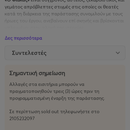
γεμάτος απρόβλεπτες στιγμές στις οποίες οι θεατές
κατά τη διάρκεια της παράστασης συνομιλούν με τους
ήρωες του έργου, ανεβαίνουν επί σκηνής και βρίσκονται
μπλεγμένοι στην πλοκή της ιστορίας.
Δες περισσότερα
Σας περιμένουμε στο ξέφρενο γλέντι του Φιάκα για να
γελάσουμε με την καρδιά μας!
Συντελεστές
Η υπόθεση
Σημαντική σημείωση
Στην Κωνσταντινούπολη του 1870 ο Χαρίλαος
Πλουτίδης ή Χαράλαμπος Πεταλούδης ή Φιάκας,
ένας
Αλλαγές στα εισιτήρια μπορούν να
απατεώνας καταχρεωμένος και κυνηγημένος από
πραγματοποιηθούν τρεις (3) ώρες πριν τη
δανειστές κι εμπόρους, υποδύεται τον γόνο πλούσιας
προγραμματισμένη έναρξη της παράστασης.
οικογένειας για να κερδίσει την Ευανθία και να
καρπωθεί την προίκα της. Η Ευανθία συνεπαρμένη από
Σε περίπτωση sold out τηλεφωνήστε στο
τα μυθιστορήματα της εποχής και γοητευμένη από
2105232097
τους φανταστικούς τίτλους ευγενείας του αγαπημένου