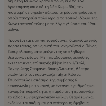
ξενομανία της εποχής.
Δημήτρη Μυλωνά κρατάει το νήμα από τον
Αριστοφάνη και από τη Νέα Κωμωδία), την
«Ο Φιάκας»
πρωτοανέβηκε το 1870 στην
-κοφτερή σε σημεία- σάτιρα, τη ρέουσα γλώσσα, η
Κωνσταντινούπολη κι έκτοτε είναι από τις πιο
οποία παντρεύει πολύ ωραία το τοπικό ιδίωμα της
σημαντικές κι αγαπητές κωμωδίες του νεοελληνικού
Κωνσταντινούπολης με τη λόγια γλώσσα του 19ου
θεάτρου που παρουσιάζεται ανελλιπώς μέχρι σήμερα.
αιώνα.
Προσφέρεται έτσι για ευφρόσυνες, διασκεδαστικές
παραστάσεις, όπως αυτή που σκηνοθετεί ο Πάνος
Σκουρολιάκος, καταφεύγοντας σε πληθώρα
θεατρικών μέσων.
Με παραδοσιακές μελωδίες
εκτελεσμένες επί σκηνής (Ilirjan Mehilli/βιολί,
Παναγιώτης Στεφανουδάκης/λαούτο), θέατρο
σκιών (από τον καραγκιοζοπαίχτη Κώστα
Σπυρόπουλο), σπάσιμο της σύμβασης &
επικοινωνία με το κοινό, με έντονους ρυθμούς και
τονισμένη κωμικότητα, η παράσταση προσεγγίζει
το είδος των ψυχαγωγικών λαϊκών θεαμάτων και
ενδείκνυται ακόμη και για νεότερους, έφηβους