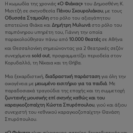
H κωμωδία της χρονιάς
«Ο Φιάκας»
του Δημοσθένη Κ.
Μισιτζή σε σκηνοθεσία
Πάνου Σκουρολιάκου
, με τους
Οδυσσέα Σταμούλη
στο ρόλο του αξιαγάπητου
απατεώνα Φιάκα και
Δημήτρη Μυλωνά
στο ρόλο του
παμπόνηρου υπηρέτη του, Γιάννη την οποία
παρακολούθησαν πάνω από
10.000 θεατές
σε Αθήνα
και Θεσσαλονίκη σημειώνοντας για 2
θεατρικές σεζόν
συνεχόμενα
sold
out
, προγραμματίζει περιοδεία στον
Κορυδαλλό, τη Νίκαια και τη Θήβα.
Μια ξεκαρδιστική,
διαδραστική παράσταση
για όλη την
οικογένεια με
μειωμένο εισιτήριο για τα παιδιά
. Mε
παραδοσιακά τραγούδια της εποχής και τη συμμετοχή
ζωντανής μουσικής επί σκηνής καθώς και του
καραγκιοζοπαίχτη Κώστα Σπυρόπουλου
, γιού και άξιου
συνεχιστή του «εθνικού καραγκιοζοπαίχτη» Θανάση
Σπυρόπουλου.
«Ο Φιάκας»
είναι σύγχρονος, αστείος, ξεκαρδιστικός και