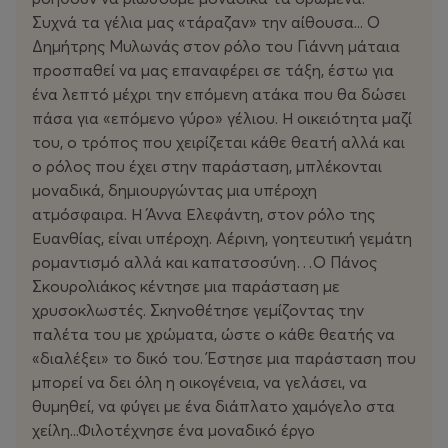
Συχνά τα γέλια μας «τάραζαν» την αίθουσα...
Ο
Δημήτρης Μυλωνάς στον ρόλο του Γιάννη μάταια
προσπαθεί να μας επαναφέρει σε τάξη, έστω για
ένα λεπτό μέχρι την επόμενη ατάκα που θα δώσει
πάσα για «επόμενο γύρο» γέλιου. Η οικειότητα μαζί
του, ο τρόπος που χειρίζεται κάθε θεατή αλλά και
ο ρόλος που έχει στην παράσταση, μπλέκονται
μοναδικά, δημιουργώντας μια υπέροχη
ατμόσφαιρα. Η Άννα Ελεφάντη, στον ρόλο της
Ευανθίας, είναι υπέροχη. Αέρινη, γοητευτική γεμάτη
ρομαντισμό αλλά και καπατσοσύνη…Ο Πάνος
Σκουρολιάκος κέντησε μια παράσταση με
χρυσοκλωστές. Σκηνοθέτησε γεμίζοντας την
παλέτα του με χρώματα, ώστε ο κάθε θεατής να
«διαλέξει» το δικό του. Έστησε μια παράσταση που
μπορεί να δει όλη η οικογένεια, να γελάσει, να
θυμηθεί, να φύγει με ένα διάπλατο χαμόγελο στα
χείλη...Φιλοτέχνησε ένα μοναδικό έργο