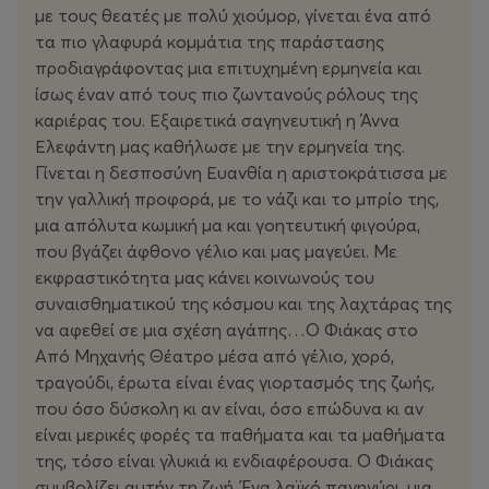
με τους θεατές με πολύ χιούμορ, γίνεται ένα από
τα πιο γλαφυρά κομμάτια της παράστασης
προδιαγράφοντας μια επιτυχημένη ερμηνεία και
ίσως έναν από τους πιο ζωντανούς ρόλους της
καριέρας του. Εξαιρετικά σαγηνευτική η Άννα
Ελεφάντη μας καθήλωσε με την ερμηνεία της.
Γίνεται η δεσποσύνη Ευανθία η αριστοκράτισσα με
την γαλλική προφορά, με το νάζι και το μπρίο της,
μια απόλυτα κωμική μα και γοητευτική φιγούρα,
που βγάζει άφθονο γέλιο και μας μαγεύει. Με
εκφραστικότητα μας κάνει κοινωνούς του
συναισθηματικού της κόσμου και της λαχτάρας της
να αφεθεί σε μια σχέση αγάπης…Ο Φιάκας στο
Από Μηχανής Θέατρο μέσα από γέλιο, χορό,
τραγούδι, έρωτα είναι ένας γιορτασμός της ζωής,
που όσο δύσκολη κι αν είναι, όσο επώδυνα κι αν
είναι μερικές φορές τα παθήματα και τα μαθήματα
της, τόσο είναι γλυκιά κι ενδιαφέρουσα. Ο Φιάκας
συμβολίζει αυτήν τη ζωή. Ένα λαϊκό πανηγύρι, μια