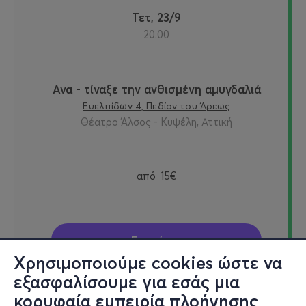
Τετ, 23/9
20:00
Ανα - τίναξε την ανθισμένη αμυγδαλιά
Ευελπίδων 4, Πεδίον του Άρεως
Θέατρο Άλσος - Κυψέλη, Αττική
από
15€
Εισιτήρια
Χρησιμοποιούμε cookies ώστε να
εξασφαλίσουμε για εσάς μια
κορυφαία εμπειρία πλοήγησης