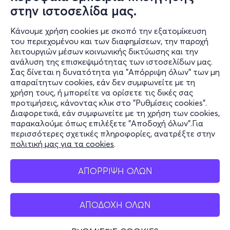
Κυρ, 4/10
στην ιστοσελίδα μας.
20:00
Κάνουμε χρήση cookies με σκοπό την εξατομίκευση
του περιεχομένου και των διαφημίσεων, την παροχή
λειτουργιών μέσων κοινωνικής δικτύωσης και την
Ανα - τίναξε την ανθισμένη αμυγδαλιά
ανάλυση της επισκεψιμότητας των ιστοσελίδων μας.
Σας δίνεται η δυνατότητα για "Απόρριψη όλων" των μη
Ευελπίδων 4, Πεδίον του Άρεως
απαραίτητων cookies, εάν δεν συμφωνείτε με τη
Θέατρο Άλσος - Κυψέλη, Αττική
χρήση τους, ή μπορείτε να ορίσετε τις δικές σας
προτιμήσεις, κάνοντας κλικ στο "Ρυθμίσεις cookies".
Διαφορετικά, εάν συμφωνείτε με τη χρήση των cookies,
παρακαλούμε όπως επιλέξετε "Αποδοχή όλων".Για
από
15€
περισσότερες σχετικές πληροφορίες, ανατρέξτε στην
πολιτική μας για τα cookies
.
ΑΠΟΡΡΙΨΗ ΟΛΩΝ
Εισιτήρια
ΑΠΟΔΟΧΗ ΟΛΩΝ