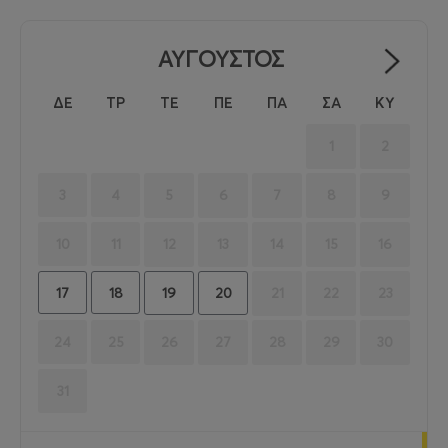
ΑΥΓΟΥΣΤΟΣ
ΔΕ
ΤΡ
ΤΕ
ΠΕ
ΠΑ
ΣΑ
ΚΥ
1
2
3
4
5
6
7
8
9
10
11
12
13
14
15
16
17
18
19
20
21
22
23
24
25
26
27
28
29
30
31