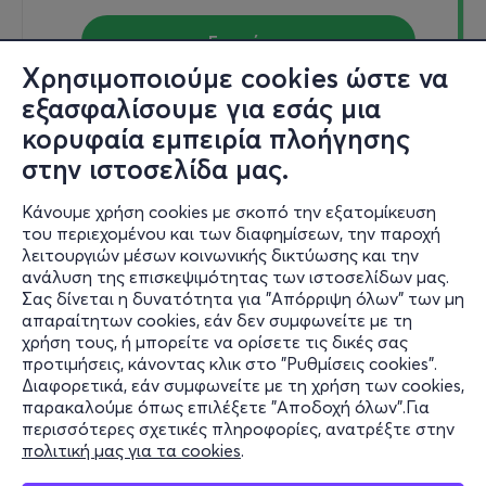
Εισιτήρια
Χρησιμοποιούμε cookies ώστε να
εξασφαλίσουμε για εσάς μια
κορυφαία εμπειρία πλοήγησης
Κυρ, 29/11
στην ιστοσελίδα μας.
21:00
Κάνουμε χρήση cookies με σκοπό την εξατομίκευση
του περιεχομένου και των διαφημίσεων, την παροχή
λειτουργιών μέσων κοινωνικής δικτύωσης και την
Στρακαστρούκες | 4ος Χρόνος
ανάλυση της επισκεψιμότητας των ιστοσελίδων μας.
Σας δίνεται η δυνατότητα για "Απόρριψη όλων" των μη
Σίνα 2-4, Αθήνα 106 72
απαραίτητων cookies, εάν δεν συμφωνείτε με τη
AUDITORIUM - Αθήνα, Αττική
χρήση τους, ή μπορείτε να ορίσετε τις δικές σας
προτιμήσεις, κάνοντας κλικ στο "Ρυθμίσεις cookies".
Διαφορετικά, εάν συμφωνείτε με τη χρήση των cookies,
παρακαλούμε όπως επιλέξετε "Αποδοχή όλων".Για
από
16€
περισσότερες σχετικές πληροφορίες, ανατρέξτε στην
πολιτική μας για τα cookies
.