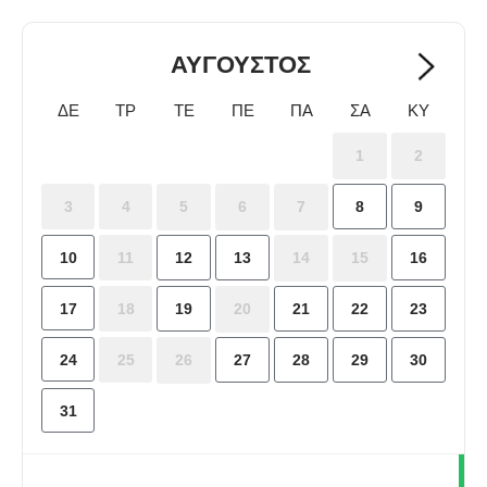
ΑΥΓΟΥΣΤΟΣ
ΔΕ
ΤΡ
ΤΕ
ΠΕ
ΠΑ
ΣΑ
ΚΥ
1
2
8
9
3
4
5
6
7
10
12
13
16
11
14
15
17
19
21
22
23
18
20
24
27
28
29
30
25
26
31