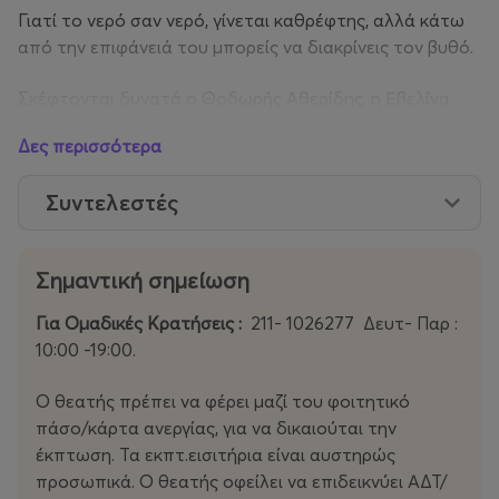
Γιατί το νερό σαν νερό, γίνεται καθρέφτης, αλλά κάτω
από την επιφάνειά του μπορείς να διακρίνεις τον βυθό.
Σκέφτονται δυνατά ο Θοδωρής Αθερίδης, η Εβελίνα
Παπούλια, ο Αντώνης Καρυστινός και η Θάλεια
Δες περισσότερα
Παπακώστα σ ένα σπίτι σαν όλα τα σπίτια, σαν όλους
τους ανθρώπους, σαν όλες τις σχέσεις.
Συντελεστές
Όταν τα φώτα σβήσουν, ξυπνάει το ερώτημα:
Σημαντική σημείωση
Ποιος είμαι;
Για Ομαδικές Κρατήσεις :
211- 1026277 Δευτ- Παρ :
Αυτά που λέω…
10:00 -19:00.
Αυτά που σκέφτομαι…
Ο θεατής πρέπει να φέρει μαζί του φοιτητικό
πάσο/κάρτα ανεργίας, για να δικαιούται την
Αυτά που κάνω;
έκπτωση. Τα εκπτ.εισιτήρια είναι αυστηρώς
προσωπικά. Ο θεατής οφείλει να επιδεικνύει ΑΔΤ/
Διεύθυνση καλλιτεχνικού προγραμματισμού &