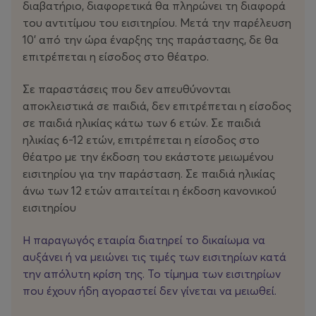
διαβατήριο, διαφορετικά θα πληρώνει τη διαφορά
Επικοινωνίας
: Ελίνα Λαζαρίδου,
lazaridou@a-th.gr
του αντιτίμου του εισιτηρίου. Μετά την παρέλευση
10’ από την ώρα έναρξης της παράστασης, δε θα
Διευθυνση Marketing:
Μαργαρίτα Μαρμαρά
επιτρέπεται η είσοδος στο θέατρο.
mmarmara@dpgroup.gr
Σε παραστάσεις που δεν απευθύνονται
Τμήμα Επικοινωνίας
: Όλγα Κομνηνού,
okomninou@a-
αποκλειστικά σε παιδιά, δεν επιτρέπεται η είσοδος
th.gr
σε παιδιά ηλικίας κάτω των 6 ετών. Σε παιδιά
:
Ιωάννα Ζωζέφα Πέγκου
ηλικίας 6-12 ετών, επιτρέπεται η είσοδος στο
izpegkou@a-th.gr
θέατρο με την έκδοση του εκάστοτε μειωμένου
εισιτηρίου για την παράσταση. Σε παιδιά ηλικίας
άνω των 12 ετών απαιτείται η έκδοση κανονικού
εισιτηρίου
Θέατρο Μικρό Παλλάς
Η παραγωγός εταιρία διατηρεί το δικαίωμα να
Αμερικής 2 Στοά Σπύρου Μήλιου
αυξάνει ή να μειώνει τις τιμές των εισιτηρίων κατά
Σύνταγμα, Αθήνα
την απόλυτη κρίση της. Το τίμημα των εισιτηρίων
που έχουν ήδη αγοραστεί δεν γίνεται να μειωθεί.
Τηλέφωνο : 211 1000 365