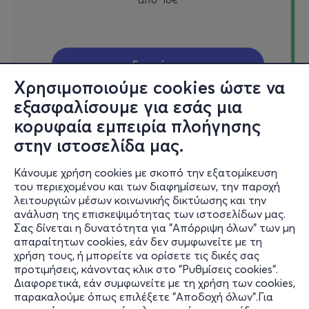
Εισιτήρια
Χρησιμοποιούμε cookies ώστε να
εξασφαλίσουμε για εσάς μια
κορυφαία εμπειρία πλοήγησης
Σαβ, 31/10
στην ιστοσελίδα μας.
21:00
Κάνουμε χρήση cookies με σκοπό την εξατομίκευση
του περιεχομένου και των διαφημίσεων, την παροχή
λειτουργιών μέσων κοινωνικής δικτύωσης και την
ΣΚΕΦΤΟΜΑΙ ΔΥΝΑΤΑ
ανάλυση της επισκεψιμότητας των ιστοσελίδων μας.
Σας δίνεται η δυνατότητα για "Απόρριψη όλων" των μη
Αμερικής 2 (στοά Σπυρομήλιου)
απαραίτητων cookies, εάν δεν συμφωνείτε με τη
Μικρό Παλλάς - Κολωνάκι, Αττική
χρήση τους, ή μπορείτε να ορίσετε τις δικές σας
προτιμήσεις, κάνοντας κλικ στο "Ρυθμίσεις cookies".
Διαφορετικά, εάν συμφωνείτε με τη χρήση των cookies,
παρακαλούμε όπως επιλέξετε "Αποδοχή όλων".Για
από
16€