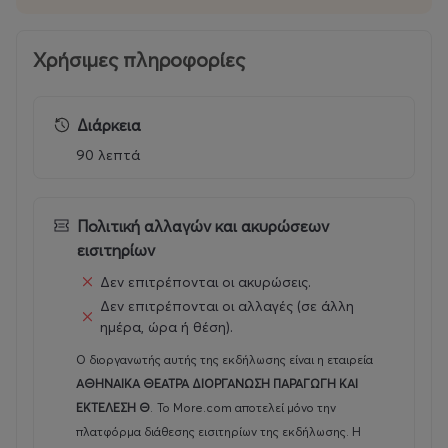
Χρήσιμες πληροφορίες
Ημέρες & Ώρες παραστάσεων
:
Πέμπτη : 20:00, Παρασκευή : 21:00, Σάββατο : 21:00,
Διάρκεια
Κυριακή 18:00.
90 λεπτά
Τιμές εισιτηρίων
: VIP : 25 Ευρώ, Α' Διαζωμα 20 Ευρώ Β'
Διάζωμα+ Γ' Διαζωμα: 18 Ευρώ
Πολιτική αλλαγών και ακυρώσεων
εισιτηρίων
Φοιτητικό, Ανέργων, Παιδικό (έως 12 ετών), ΑΜΕΑ(χωρίς
Δεν επιτρέπονται οι ακυρώσεις.
αμαξίδιο),Συνοδός ΑΜΕΑ: 16 Ευρώ Β' & Γ' Διάζωμα.
Δεν επιτρέπονται οι αλλαγές (σε άλλη
ημέρα, ώρα ή θέση).
Άτομα σε αναπηρικό αμαξίδιο εισέρχονται δωρεάν,
κατόπιν τηλεφωνικής επικοινωνίας με το ταμείο του
Ο διοργανωτής αυτής της εκδήλωσης είναι η εταιρεία
θεάτρου, λόγω περιορισμένων θέσεων.
ΑΘΗΝΑΙΚΑ ΘΕΑΤΡΑ ΔΙΟΡΓΑΝΩΣΗ ΠΑΡΑΓΩΓΗ ΚΑΙ
ΕΚΤΕΛΕΣΗ Θ
.
Το More.com αποτελεί μόνο την
Εισιτήρια
:
πλατφόρμα διάθεσης εισιτηρίων της εκδήλωσης. Η