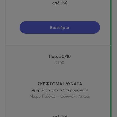
από
16€
Εισιτήρια
Παρ, 30/10
21:00
ΣΚΕΦΤΟΜΑΙ ΔΥΝΑΤΑ
Αμερικής 2 (στοά Σπυρομήλιου)
Μικρό Παλλάς - Κολωνάκι, Αττική
από
16€