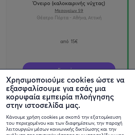
Όνειρο (καλοκαιρινής νύχτας)
Μεσογείων 59
Θέατρο Πόρτα - Αθήνα, Αττική
από
15€
Εισιτήρια
Χρησιμοποιούμε cookies ώστε να
εξασφαλίσουμε για εσάς μια
κορυφαία εμπειρία πλοήγησης
Κυρ, 13/12
στην ιστοσελίδα μας.
20:00
Κάνουμε χρήση cookies με σκοπό την εξατομίκευση
του περιεχομένου και των διαφημίσεων, την παροχή
λειτουργιών μέσων κοινωνικής δικτύωσης και την
Όνειρο (καλοκαιρινής νύχτας)