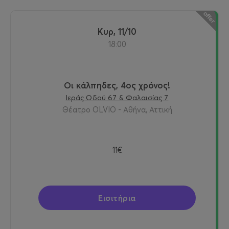
Κυρ, 11/10
18:00
Οι κάλπηδες, 4ος χρόνος!
Ιεράς Οδού 67 & Φαλαισίας 7
Θέατρο OLVIO - Αθήνα, Αττική
11€
Εισιτήρια