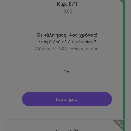
Κυρ, 8/11
18:00
Οι κάλπηδες, 4ος χρόνος!
Ιεράς Οδού 67 & Φαλαισίας 7
Θέατρο OLVIO - Αθήνα, Αττική
11€
Εισιτήρια