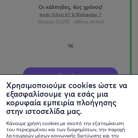
Οι κάλπηδες, 4ος χρόνος!
Ιεράς Οδού 67 & Φαλαισίας 7
Θέατρο OLVIO - Αθήνα, Αττική
11€
Εισιτήρια
Χρησιμοποιούμε cookies ώστε να
εξασφαλίσουμε για εσάς μια
κορυφαία εμπειρία πλοήγησης
Κυρ, 10/1/27
στην ιστοσελίδα μας.
18:00
Κάνουμε χρήση cookies με σκοπό την εξατομίκευση
του περιεχομένου και των διαφημίσεων, την παροχή
λειτουργιών μέσων κοινωνικής δικτύωσης και την