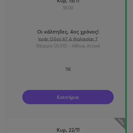
Κυρ, 15/11
18:00
Οι κάλπηδες, 4ος χρόνος!
Ιεράς Οδού 67 & Φαλαισίας 7
Θέατρο OLVIO - Αθήνα, Αττική
11€
Εισιτήρια
Κυρ, 22/11