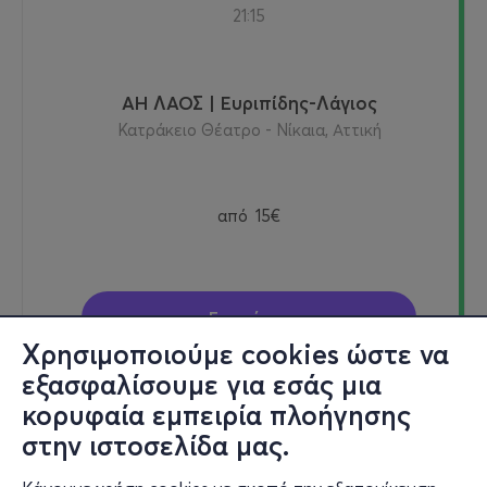
21:15
ΑΗ ΛΑΟΣ | Ευριπίδης-Λάγιος
Κατράκειο Θέατρο - Νίκαια, Αττική
από
15€
Εισιτήρια
Χρησιμοποιούμε cookies ώστε να
εξασφαλίσουμε για εσάς μια
κορυφαία εμπειρία πλοήγησης
Τρι, 29/9
στην ιστοσελίδα μας.
21:15