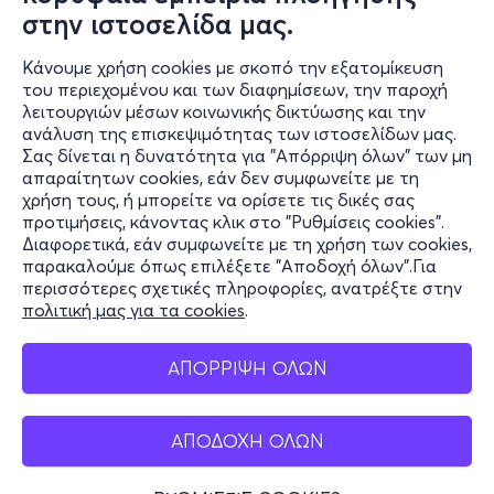
στην ιστοσελίδα μας.
Κυρ, 13/9
Κάνουμε χρήση cookies με σκοπό την εξατομίκευση
21:00
του περιεχομένου και των διαφημίσεων, την παροχή
λειτουργιών μέσων κοινωνικής δικτύωσης και την
ανάλυση της επισκεψιμότητας των ιστοσελίδων μας.
Σας δίνεται η δυνατότητα για "Απόρριψη όλων" των μη
Ο ΤΕΛΕΙΟΣ ΦΟΝΟΣ (ΠΕΡΙΟΔΕΙΑ)
απαραίτητων cookies, εάν δεν συμφωνείτε με τη
Θέατρο Κρύας - Λιβαδειά, Βοιωτία
χρήση τους, ή μπορείτε να ορίσετε τις δικές σας
προτιμήσεις, κάνοντας κλικ στο "Ρυθμίσεις cookies".
Διαφορετικά, εάν συμφωνείτε με τη χρήση των cookies,
παρακαλούμε όπως επιλέξετε "Αποδοχή όλων".Για
από
18€
περισσότερες σχετικές πληροφορίες, ανατρέξτε στην
πολιτική μας για τα cookies
.
ΑΠΟΡΡΙΨΗ ΟΛΩΝ
Εισιτήρια
ΑΠΟΔΟΧΗ ΟΛΩΝ